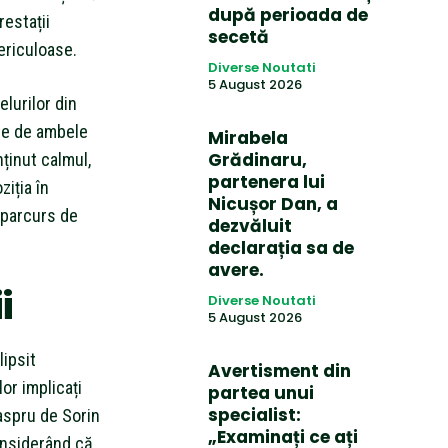
după perioada de
restații
secetă
periculoase.
Diverse Noutati
5 August 2026
elurilor din
ate de ambele
Mirabela
Grădinaru,
ținut calmul,
partenera lui
ziția în
Nicușor Dan, a
 parcurs de
dezvăluit
declarația sa de
avere.
i
Diverse Noutati
5 August 2026
lipsit
Avertisment din
or implicați
partea unui
specialist:
e aspru de Sorin
„Examinați ce ați
considerând că