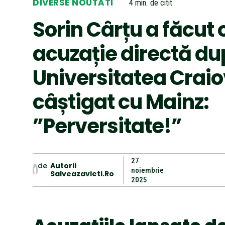
DIVERSE NOUTATI
4
min.
de citit
Sorin Cârțu a făcut 
acuzație directă du
Universitatea Craio
câștigat cu Mainz:
”Perversitate!”
27
de
Autorii
noiembrie
Salveazavieti.ro
2025