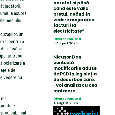
parafat și până
t jucătorii,
când este valid
țumirile asupra
prețul, având în
vedere majorarea
le meciului.
facturii la
electricitate”
cuzațiilor, unii
Diverse Noutati
traj pentru a
5 August 2026
lții, însă, au
ipei ar trebui
Nicușor Dan
contestă
tă polarizare a
modificările aduse
rețele de
de PSD la legislația
de vedere cu
de decarbonizare:
„Voi analiza cu cea
mai mare…
t mai
Diverse Noutati
4 August 2026
spectele
și, au subliniat