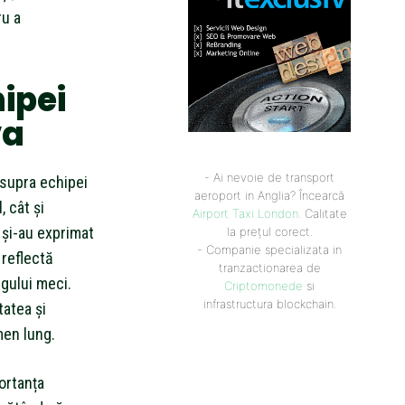
ru a
ipei
va
- Ai nevoie de transport
asupra echipei
aeroport in Anglia? Încearcă
, cât și
Airport Taxi London
. Calitate
 și-au exprimat
la prețul corect.
- Companie specializata in
 reflectă
tranzactionarea de
gului meci.
Criptomonede
si
infrastructura blockchain.
tatea și
men lung.
ortanța