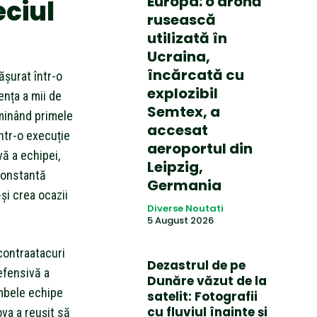
Europa: o dronă
eciul
rusească
utilizată în
Ucraina,
încărcată cu
ășurat într-o
explozibil
ența a mii de
Semtex, a
ominând primele
accesat
ntr-o execuție
aeroportul din
ă a echipei,
Leipzig,
constantă
Germania
-și crea ocazii
Diverse Noutati
5 August 2026
contraatacuri
Dezastrul de pe
efensivă a
Dunăre văzut de la
ambele echipe
satelit: Fotografii
cu fluviul înainte și
ova a reușit să