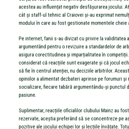
acestea au influențat negativ desfășurarea jocului. Atâ
cât și staff-ul tehnic al Craiovei și-au exprimat nemul
modului în care au fost gestionate momentele cheie a
Pe internet, fanii s-au divizat cu privire la validitatea a
argumentând pentru o revizuire a standardelor de arbi
asigura corectitudinea și imparțialitatea în competiții. A
considerat că reacțiile sunt exagerate și că jocul ech
să fie în centrul atenției, nu deciziile arbitrilor. Aceas
opiniilor a alimentat dezbateri aprinse pe forumuri și 
socializare, fiecare tabără argumentându-și punctul 
pasiune.
Suplimentar, reacțiile oficialilor clubului Mainz au fos
rezervate, aceștia preferând să se concentreze pe a
pozitive ale jocului echipei lor și lecțiile învățate. Totu