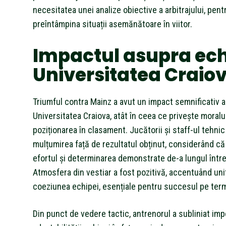
necesitatea unei analize obiective a arbitrajului, pent
preîntâmpina situații asemănătoare în viitor.
Impactul asupra ech
Universitatea Craio
Triumful contra Mainz a avut un impact semnificativ 
Universitatea Craiova, atât în ceea ce privește moralul
poziționarea în clasament. Jucătorii și staff-ul tehnic
mulțumirea față de rezultatul obținut, considerând că
efortul și determinarea demonstrate de-a lungul între
Atmosfera din vestiar a fost pozitivă, accentuând uni
coeziunea echipei, esențiale pentru succesul pe ter
Din punct de vedere tactic, antrenorul a subliniat imp