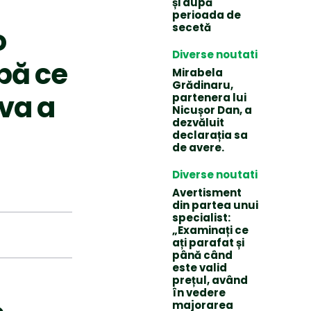
și după
perioada de
secetă
o
Diverse noutati
pă ce
Mirabela
Grădinaru,
va a
partenera lui
Nicușor Dan, a
dezvăluit
declarația sa
de avere.
Diverse noutati
Avertisment
din partea unui
specialist:
„Examinați ce
ați parafat și
până când
este valid
prețul, având
în vedere
majorarea