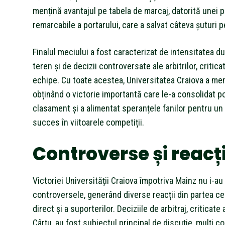
mențină avantajul pe tabela de marcaj, datorită unei p
remarcabile a portarului, care a salvat câteva șuturi 
Finalul meciului a fost caracterizat de intensitatea du
teren și de decizii controversate ale arbitrilor, critic
echipe. Cu toate acestea, Universitatea Craiova a men
obținând o victorie importantă care le-a consolidat po
clasament și a alimentat speranțele fanilor pentru un
succes în viitoarele competiții.
Controverse și reacți
Victoriei Universității Craiova împotriva Mainz nu i-au 
controversele, generând diverse reacții din partea cel
direct și a suporterilor. Deciziile de arbitraj, criticat
Cârțu, au fost subiectul principal de discuție, mulți 