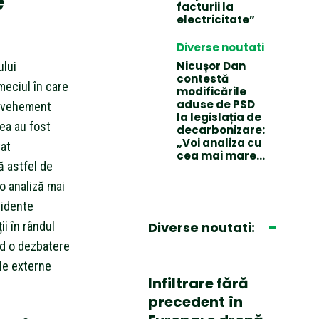
e
facturii la
electricitate”
Diverse noutati
Nicușor Dan
ului
contestă
meciul în care
modificările
aduse de PSD
t vehement
la legislația de
tea au fost
decarbonizare:
„Voi analiza cu
tat
cea mai mare…
ă astfel de
 o analiză mai
cidente
ii în rândul
Diverse noutati:
ând o dezbatere
ele externe
Infiltrare fără
precedent în