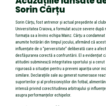
Acuzațiile lansate d
Sorin Cârțu
Sorin Cârțu, fost antrenor și actual președinte al club
Universitatea Craiova, a formulat acuze severe după 
formația sa a învins echipa Mainz. Cârțu a condamna
anumite hotărâri din timpul jocului, afirmând că aces
influențate de o ”perversitate” deliberată care a afec
desfășurarea corectă a confruntării. El a evidențiat c
atitudini subminează integritatea sportului și a cerut
riguroasă a situației pentru a preveni apariția unor in
similare. Declarațiile sale au generat numeroase reacț
suporterilor și al profesioniștilor din fotbal, aliment
intensă privind corectitudinea arbitrajului și influenț
asupra performanțelor echipelor.