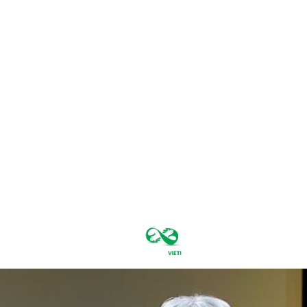
joi, august 6,
2026
24.1
București
C