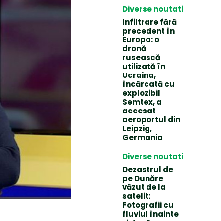
Diverse noutati
Infiltrare fără
precedent în
Europa: o
dronă
rusească
utilizată în
Ucraina,
încărcată cu
explozibil
Semtex, a
accesat
aeroportul din
Leipzig,
Germania
Diverse noutati
Dezastrul de
pe Dunăre
văzut de la
satelit:
Fotografii cu
fluviul înainte