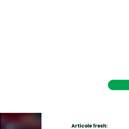
CONTACT SALVEAZAVIETI.RO
POLITICA DE COOKIES (GDPR)
POLITICĂ DE CONFIDENȚIALITATE
Afaceri si Industrii
Cultura
Diverse noutati
Home & Deco
Contac
Sanatate / Hobby
Tech
Articole fresh: