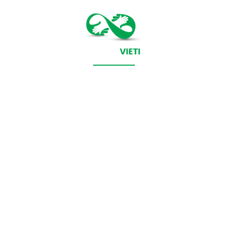
CONTACT SALVEAZAVIETI.RO
POLITICA DE COOKIES (GDPR)
POLITICĂ DE CONFIDENȚIALITATE
Salveazavieti.ro un site de știri / blog de noutăți, dedicat
diseminării de informații și actualități. Acesta oferă articole,
reportaje și analize pe teme diverse, de la evenimente curente
la subiecte specifice de interes. Este un spațiu digital pentru
informare și educație. Contactati-ne oricand la adresa:
contact@salveazavieti.ro