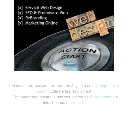
- Ai nevoie de transport aeroport in Anglia? Încearcă
Airport Taxi
London
. Calitate la prețul corect.
- Companie specializata in tranzactionarea de
Criptomonede
si
infrastructura blockchain.