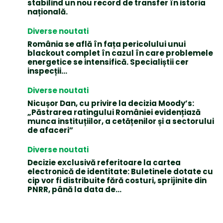
stabilind un nou record de transfer în istoria
națională.
Diverse noutati
România se află în fața pericolului unui
blackout complet în cazul în care problemele
energetice se intensifică. Specialiștii cer
inspecții…
Diverse noutati
Nicușor Dan, cu privire la decizia Moody’s:
„Păstrarea ratingului României evidențiază
munca instituțiilor, a cetățenilor și a sectorului
de afaceri”
Diverse noutati
Decizie exclusivă referitoare la cartea
electronică de identitate: Buletinele dotate cu
cip vor fi distribuite fără costuri, sprijinite din
PNRR, până la data de...