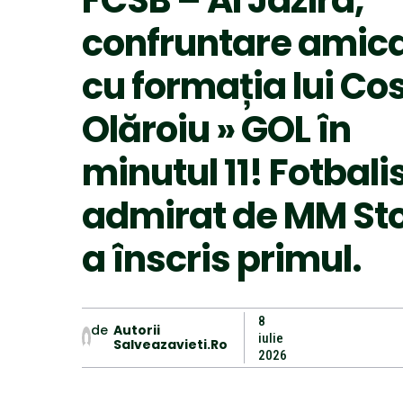
confruntare amic
cu formația lui C
Olăroiu » GOL în
minutul 11! Fotbali
admirat de MM St
a înscris primul.
8
de
Autorii
iulie
Salveazavieti.ro
2026