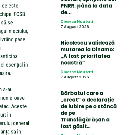
PNRR, până la data
e ce este
de...
chipei FCSB.
Diverse Noutati
d să se
7 August 2026
ngul meciului,
 livrând pase
Nicolescu validează
i.
mutarea la Dinamo:
„A fost prioritatea
 anticipa
noastră”
ol esențial în
Diverse Noutati
azira.
7 August 2026
n s-au
Bărbatul care a
nd numeroase
„creat” o declarație
de iubire pe o stâncă
a atac. Aceste
de pe
uit în
Transfăgărășan a
erului general
fost găsit…
anța sa în