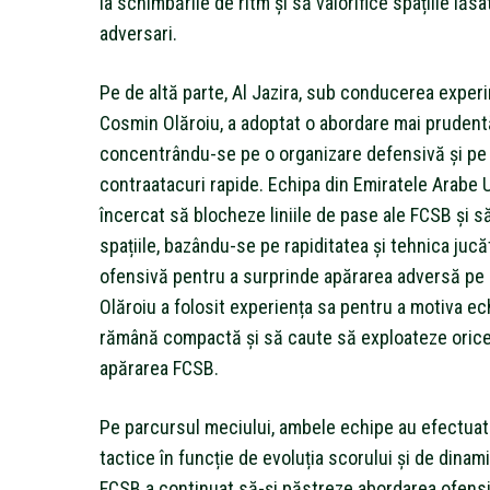
la schimbările de ritm și să valorifice spațiile lăs
adversari.
Pe de altă parte, Al Jazira, sub conducerea exper
Cosmin Olăroiu, a adoptat o abordare mai prudent
concentrându-se pe o organizare defensivă și pe
contraatacuri rapide. Echipa din Emiratele Arabe 
încercat să blocheze liniile de pase ale FCSB și s
spațiile, bazându-se pe rapiditatea și tehnica jucăt
ofensivă pentru a surprinde apărarea adversă pe 
Olăroiu a folosit experiența sa pentru a motiva ec
rămână compactă și să caute să exploateze orice
apărarea FCSB.
Pe parcursul meciului, ambele echipe au efectuat 
tactice în funcție de evoluția scorului și de dinami
FCSB a continuat să-și păstreze abordarea ofensi