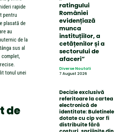
ratingului
hideri rapide
României
ut pentru
evidențiază
ne plasată de
munca
are au
instituțiilor, a
puternic de la
cetățenilor și a
stânga sus al
sectorului de
s complet,
afaceri”
precise.
Diverse Noutati
it tonul unei
7 August 2026
Decizie exclusivă
referitoare la cartea
electronică de
t de
identitate: Buletinele
dotate cu cip vor fi
distribuite fără
costuri, sprijinite din