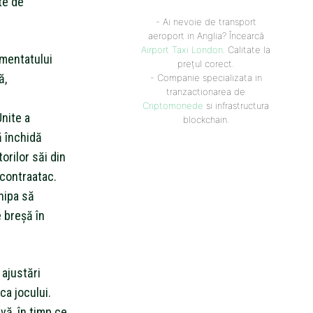
ate de
- Ai nevoie de transport
aeroport in Anglia? Încearcă
Airport Taxi London
. Calitate la
imentatului
prețul corect.
ă,
- Companie specializata in
tranzactionarea de
Criptomonede
si infrastructura
Unite a
blockchain.
ă închidă
orilor săi din
contraatac.
hipa să
 breșă în
ajustări
ca jocului.
vă, în timp ce