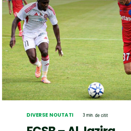
DIVERSE NOUTATI
3
min.
de citit
FCSB – Al Jazira,