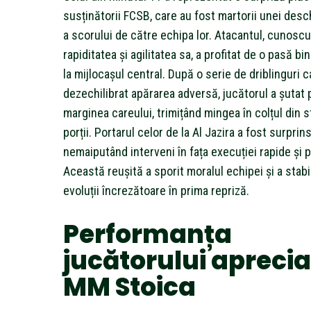
susținătorii FCSB, care au fost martorii unei desc
a scorului de către echipa lor. Atacantul, cunosc
rapiditatea și agilitatea sa, a profitat de o pasă bi
la mijlocașul central. După o serie de driblinguri c
dezechilibrat apărarea adversă, jucătorul a șutat 
marginea careului, trimițând mingea în colțul din 
porții. Portarul celor de la Al Jazira a fost surprin
nemaiputând interveni în fața execuției rapide și 
Această reușită a sporit moralul echipei și a stabil
evoluții încrezătoare în prima repriză.
Performanța
jucătorului aprecia
MM Stoica