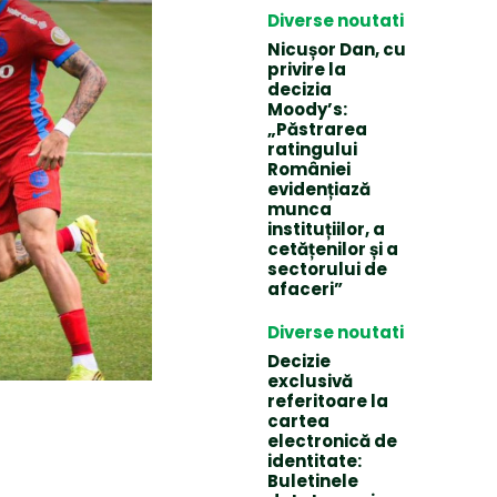
Diverse noutati
Nicușor Dan, cu
privire la
decizia
Moody’s:
„Păstrarea
ratingului
României
evidențiază
munca
instituțiilor, a
cetățenilor și a
sectorului de
afaceri”
Diverse noutati
Decizie
exclusivă
referitoare la
cartea
electronică de
identitate:
Buletinele