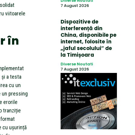
Diverse Noutati
solidat
7 August 2026
ru viitoarele
Dispozitive de
interferență din
China, disponibile pe
r în
internet, folosite în
„jaful secolului” de
la Timișoara
Diverse Noutati
implementat
7 August 2026
 și a testa
irea cu un
e un pressing
e erorile
o tranziție
 format
e cu ușurință