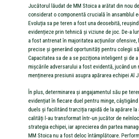
Jucătorul lăudat de MM Stoica a arătat din nou d
considerat o componentă crucială în ansamblul e
Evoluția sa pe teren a fost una deosebită, reușin
evidențieze prin tehnică și viziune de joc. De-a lu
a fost antrenat în majoritatea acțiunilor ofensive,
precise și generând oportunități pentru colegii să
Capacitatea sa de a se poziționa inteligent și de a
mișcările adversarului a fost evidentă, jucând un r
menținerea presiunii asupra apărarea echipei Al J
În plus, determinarea și angajamentul său pe tere
evidențiat în fiecare duel pentru minge, câștigâ
duels și facilitând tranziția rapidă de la apărare l
calități l-au transformat într-un jucător de neînloc
strategia echipei, iar aprecierea din partea manag
MM Stoica nu a fost deloc întâmplătoare. Perform