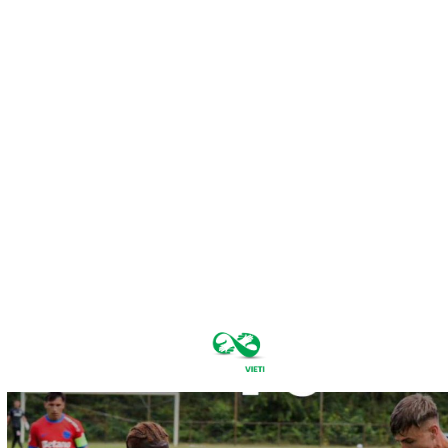
sâmbătă,
august 8,
2026
28
București
C