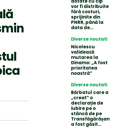
dotate cu cip
vor fi distribuite
ală
fără costuri,
sprijinite din
PNRR, până la
osmin
data de...
Diverse noutati
Nicolescu
stul
validează
mutarea la
Dinamo: „A fost
oica
prioritatea
noastră”
Diverse noutati
Bărbatul care a
„creat” o
declarație de
iubire pe o
stâncă de pe
Transfăgărășan
a fost găsit…