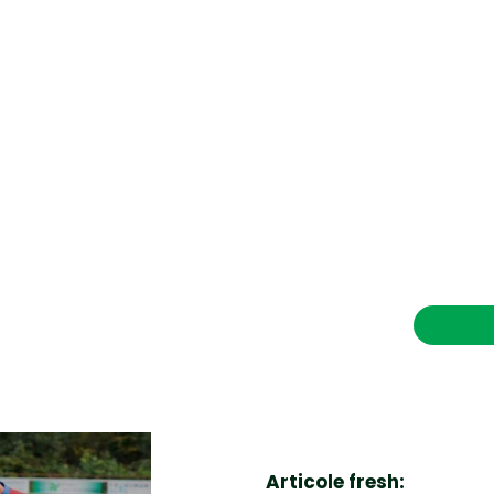
CONTACT SALVEAZAVIETI.RO
POLITICA DE COOKIES (GDPR)
POLITICĂ DE CONFIDENȚIALITATE
Afaceri si Industrii
Cultura
Diverse noutati
Home & Deco
Contac
Sanatate / Hobby
Tech
Articole fresh: