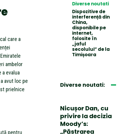
Diverse noutati
re
Dispozitive de
interferență din
China,
disponibile pe
internet,
folosite în
cal care a
„jaful
enței
secolului” de la
Timișoara
 Emiratele
eri ambelor
e a evalua
 a avut loc pe
Diverse noutati:
st prielnice
Nicușor Dan, cu
privire la decizia
Moody’s:
„Păstrarea
cută pentru