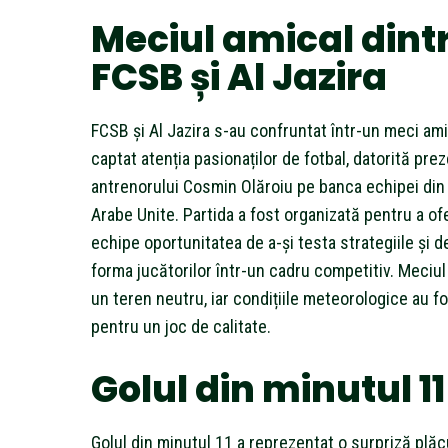
Meciul amical dint
FCSB și Al Jazira
FCSB și Al Jazira s-au confruntat într-un meci ami
captat atenția pasionaților de fotbal, datorită prez
antrenorului Cosmin Olăroiu pe banca echipei din
Arabe Unite. Partida a fost organizată pentru a of
echipe oportunitatea de a-și testa strategiile și d
forma jucătorilor într-un cadru competitiv. Meciul
un teren neutru, iar condițiile meteorologice au fo
pentru un joc de calitate.
Golul din minutul 11
Golul din minutul 11 a reprezentat o surpriză plă