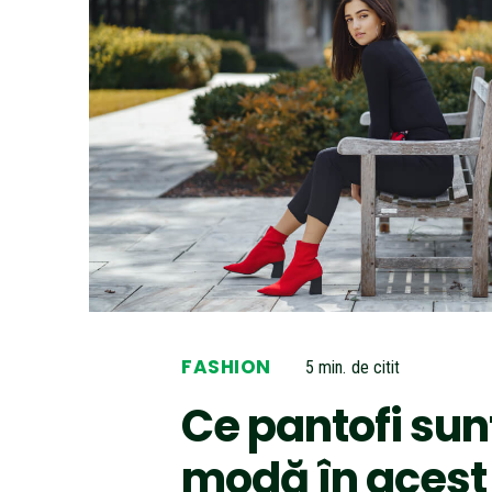
FASHION
5
min.
de citit
Ce pantofi sunt
modă în acest