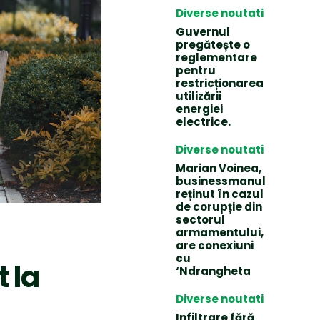
Diverse noutati
Guvernul
pregătește o
reglementare
pentru
restricționarea
utilizării
energiei
electrice.
Diverse noutati
Marian Voinea,
businessmanul
reținut în cazul
de corupție din
sectorul
armamentului,
are conexiuni
cu
 la
‘Ndrangheta
Diverse noutati
Infiltrare fără