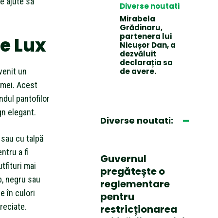
e ajute să
Diverse noutati
Mirabela
Grădinaru,
partenera lui
de Lux
Nicușor Dan, a
dezvăluit
declarația sa
evenit un
de avere.
emei. Acest
ndul pantofilor
gn elegant.
Diverse noutati:
 sau cu talpă
ntru a fi
Guvernul
utfituri mai
pregătește o
lb, negru sau
reglementare
e în culori
pentru
reciate.
restricționarea