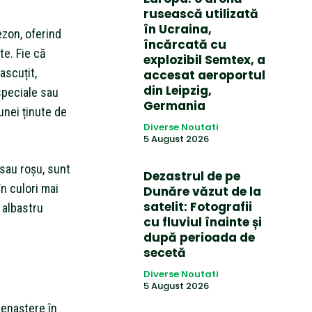
rusească utilizată
în Ucraina,
ezon, oferind
încărcată cu
te. Fie că
explozibil Semtex, a
ascuțit,
accesat aeroportul
din Leipzig,
speciale sau
Germania
unei ținute de
Diverse Noutati
5 August 2026
 sau roșu, sunt
Dezastrul de pe
n culori mai
Dunăre văzut de la
satelit: Fotografii
 albastru
cu fluviul înainte și
după perioada de
secetă
Diverse Noutati
5 August 2026
renaștere în