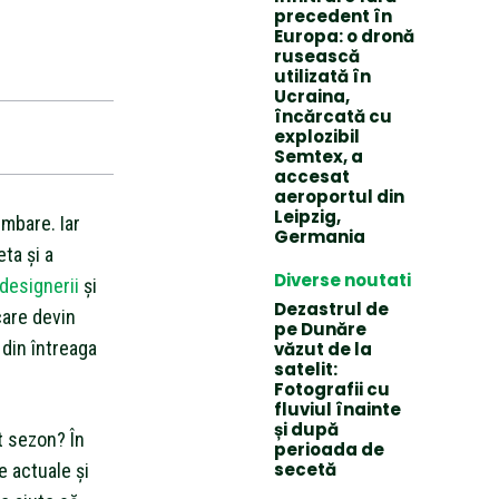
precedent în
Europa: o dronă
rusească
utilizată în
Ucraina,
încărcată cu
explozibil
Semtex, a
accesat
aeroportul din
Leipzig,
mbare. Iar
Germania
eta și a
Diverse noutati
designerii
și
Dezastrul de
care devin
pe Dunăre
din întreaga
văzut de la
satelit:
Fotografii cu
fluviul înainte
și după
t sezon? În
perioada de
secetă
e actuale și