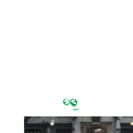
joi, august 6,
2026
35.7
București
C