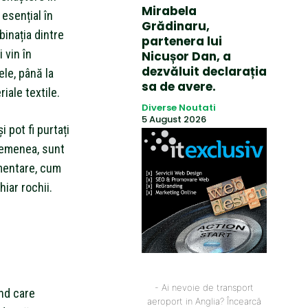
Mirabela
 esențial în
Grădinaru,
inația dintre
partenera lui
 vin în
Nicușor Dan, a
dezvăluit declarația
ele, până la
sa de avere.
iale textile.
Diverse Noutati
5 August 2026
 pot fi purtați
asemenea, sunt
mentare, cum
hiar rochii.
- Ai nevoie de transport
nd care
aeroport in Anglia? Încearcă