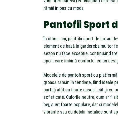
vom oferi câteva recomandări care să t
rămâi în pas cu moda.
Pantofii Sport 
În ultimii ani, pantofii sport de lux au d
element de bază în garderoba multor f
sezon nu face excepție, continuând tre
sport care îmbină confortul cu un desi
Modelele de pantofi sport cu platformă
groasă rămân în tendințe, fiind ideale pe
purtați atât cu ținute casual, cât și cu o
sofisticate. Culorile neutre, cum ar fi a
bej, sunt foarte populare, dar și modelel
vibrante sau cu detalii metalice sunt ap