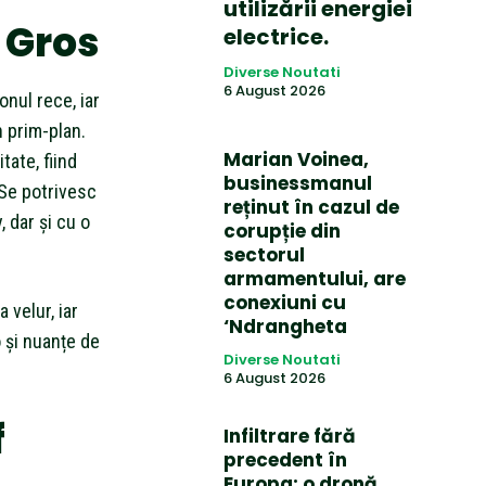
utilizării energiei
 Gros
electrice.
Diverse Noutati
6 August 2026
nul rece, iar
n prim-plan.
Marian Voinea,
tate, fiind
businessmanul
 Se potrivesc
reținut în cazul de
 dar și cu o
corupție din
sectorul
armamentului, are
conexiuni cu
 velur, iar
‘Ndrangheta
 și nuanțe de
Diverse Noutati
6 August 2026
f
Infiltrare fără
precedent în
Europa: o dronă