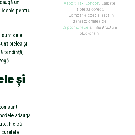
adaugă un
Airport Taxi London
. Calitate
la prețul corect.
t ideale pentru
- Companie specializata in
tranzactionarea de
Criptomonede
si infrastructura
blockchain.
ă sunt cele
sunt pielea și
ă tendință,
vogă.
le și
zon sunt
 modele adaugă
ute. Fie că
 curelele