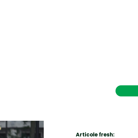
CONTACT SALVEAZAVIETI.RO
POLITICA DE COOKIES (GDPR)
POLITICĂ DE CONFIDENȚIALITATE
Afaceri si Industrii
Cultura
Diverse noutati
Home & Deco
Contac
Sanatate / Hobby
Tech
Articole fresh: