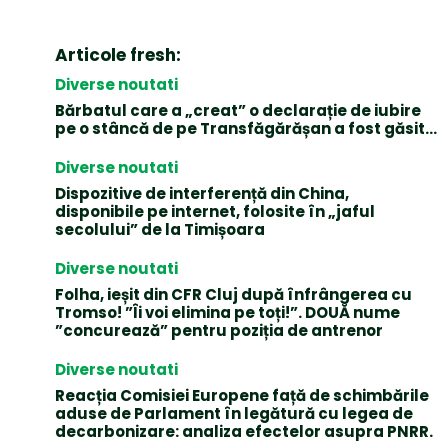
Articole fresh:
Diverse noutati
Bărbatul care a „creat” o declarație de iubire
pe o stâncă de pe Transfăgărășan a fost găsit…
Diverse noutati
Dispozitive de interferență din China,
disponibile pe internet, folosite în „jaful
secolului” de la Timișoara
Diverse noutati
Folha, ieșit din CFR Cluj după înfrângerea cu
Tromso! ”Îi voi elimina pe toți!”. DOUĂ nume
”concurează” pentru poziția de antrenor
Diverse noutati
Reacția Comisiei Europene față de schimbările
aduse de Parlament în legătură cu legea de
decarbonizare: analiza efectelor asupra PNRR.