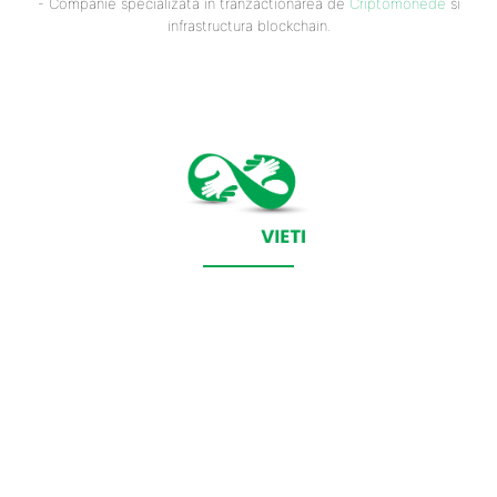
- Companie specializata in tranzactionarea de
Criptomonede
si
infrastructura blockchain.
CONTACT SALVEAZAVIETI.RO
POLITICA DE COOKIES (GDPR)
POLITICĂ DE CONFIDENȚIALITATE
Salveazavieti.ro un site de știri / blog de noutăți, dedicat
diseminării de informații și actualități. Acesta oferă articole,
reportaje și analize pe teme diverse, de la evenimente curente