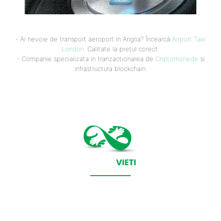
- Ai nevoie de transport aeroport in Anglia? Încearcă
Airport Taxi
London
. Calitate la prețul corect.
- Companie specializata in tranzactionarea de
Criptomonede
si
infrastructura blockchain.
CONTACT SALVEAZAVIETI.RO
POLITICA DE COOKIES (GDPR)
POLITICĂ DE CONFIDENȚIALITATE