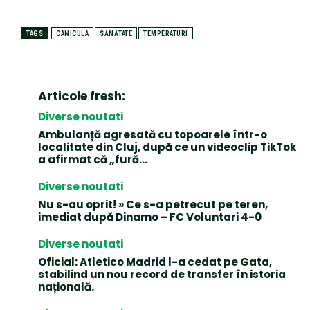
TAGS
CANICULA
SĂNĂTATE
TEMPERATURI
Articole fresh:
Diverse noutati
Ambulanță agresată cu topoarele într-o
localitate din Cluj, după ce un videoclip TikTok
a afirmat că „fură…
Diverse noutati
Nu s-au oprit! » Ce s-a petrecut pe teren,
imediat după Dinamo – FC Voluntari 4-0
Diverse noutati
Oficial: Atletico Madrid l-a cedat pe Gata,
stabilind un nou record de transfer în istoria
națională.