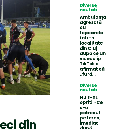
Diverse
noutati
Ambulanță
agresată
cu
topoarele
într-o
localitate
din Cluj,
după ce un
videoclip
TikTok a
afirmat că
„fură…
Diverse
noutati
Nu s-au
oprit! » Ce
s-a
petrecut
pe teren,
eci din
imediat
după