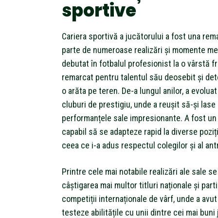
sportive
Cariera sportivă a jucătorului a fost una rem
parte de numeroase realizări și momente me
debutat în fotbalul profesionist la o vârstă fr
remarcat pentru talentul său deosebit și de
o arăta pe teren. De-a lungul anilor, a evoluat
cluburi de prestigiu, unde a reușit să-și las
performanțele sale impresionante. A fost un j
capabil să se adapteze rapid la diverse poziții 
ceea ce i-a adus respectul colegilor și al ant
Printre cele mai notabile realizări ale sale 
câștigarea mai multor titluri naționale și part
competiții internaționale de vârf, unde a avut
testeze abilitățile cu unii dintre cei mai buni