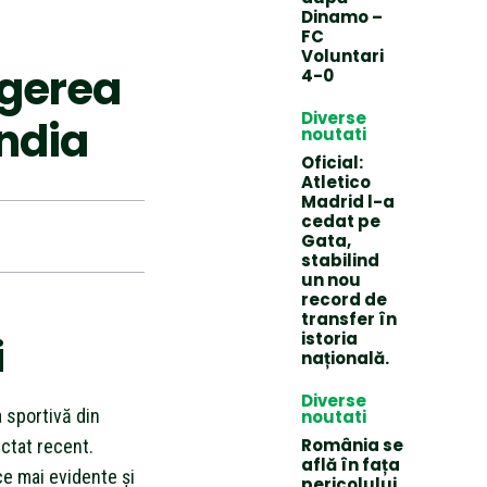
Dinamo –
FC
Voluntari
agerea
4-0
Diverse
india
noutati
Oficial:
Atletico
Madrid l-a
cedat pe
Gata,
stabilind
un nou
record de
transfer în
istoria
i
națională.
Diverse
a sportivă din
noutati
România se
ctat recent.
află în fața
 ce mai evidente și
pericolului