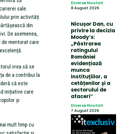
 permită să
Diverse Noutati
8 August 2026
arierei sale.
lui prin activități
Nicușor Dan, cu
părtășească din
privire la decizia
tivi. De asemenea,
Moody’s:
e de mentorat care
„Păstrarea
ratingului
e excelență.
României
evidențiază
ătorul vrea să se
munca
ța de a contribui la
instituțiilor, a
cetățenilor și a
sideră că este
sectorului de
d inițiative care
afaceri”
opiilor și
Diverse Noutati
7 August 2026
mai mult timp cu
duc satisfacție și