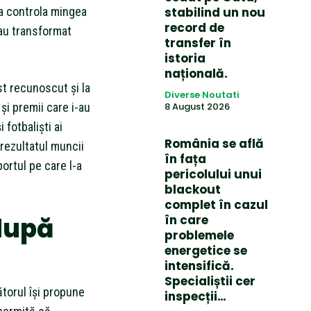
 a controla mingea
stabilind un nou
record de
-au transformat
transfer în
istoria
națională.
st recunoscut și la
Diverse Noutati
 și premii care i-au
8 August 2026
 fotbaliști ai
România se află
rezultatul muncii
în fața
ortul pe care l-a
pericolului unui
blackout
complet în cazul
 după
în care
problemele
energetice se
intensifică.
Specialiștii cer
ătorul își propune
inspecții…