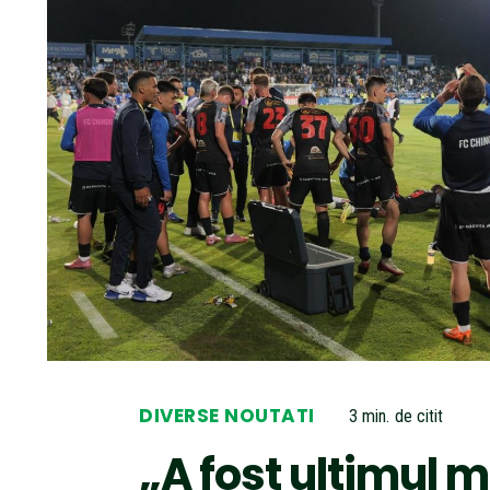
DIVERSE NOUTATI
3
min.
de citit
„A fost ultimul m