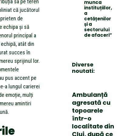
ibuția sa pe teren
munca
instituțiilor,
bliniat că jucătorul
a
 prieten de
cetățenilor
și a
e echipa și să
sectorului
de afaceri”
enorul principal a
 echipă, atât din
 urat succes în
mereu sprijinul lor.
Diverse
omentele
noutati:
au pus accent pe
-a lungul carierei
Ambulanță
de emoție, mulți
agresată cu
 mereu amintiri
topoarele
eună.
într-o
localitate din
ile
Cluj, după ce