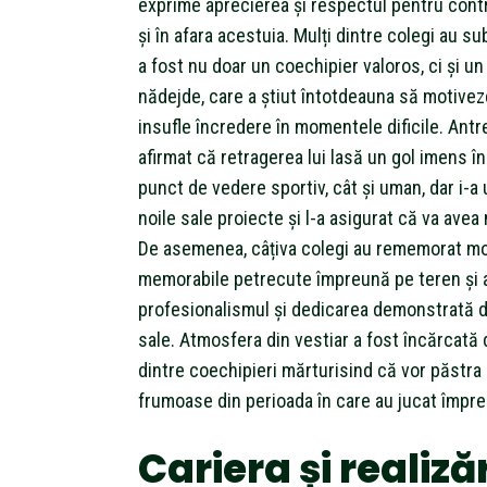
exprime aprecierea și respectul pentru contr
și în afara acestuia. Mulți dintre colegi au su
a fost nu doar un coechipier valoros, ci și un
nădejde, care a știut întotdeauna să motivez
insufle încredere în momentele dificile. Antr
afirmat că retragerea lui lasă un gol imens în
punct de vedere sportiv, cât și uman, dar i-a
noile sale proiecte și l-a asigurat că va avea 
De asemenea, câțiva colegi au rememorat m
memorabile petrecute împreună pe teren și 
profesionalismul și dedicarea demonstrată de
sale. Atmosfera din vestiar a fost încărcată 
dintre coechipieri mărturisind că vor păstra
frumoase din perioada în care au jucat împr
Cariera și realizăr