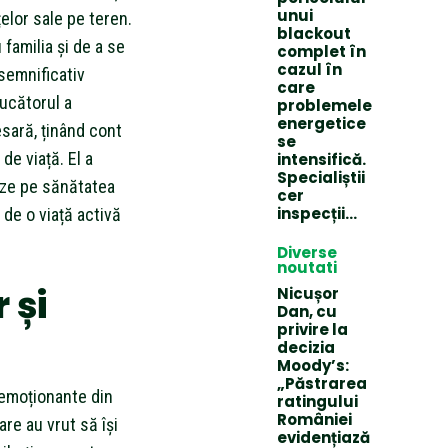
unui
elor sale pe teren.
blackout
 familia și de a se
complet în
cazul în
 semnificativ
care
Jucătorul a
problemele
energetice
esară, ținând cont
se
de viață. El a
intensifică.
Specialiștii
eze pe sănătatea
cer
inspecții…
de o viață activă
Diverse
noutati
 și
Nicușor
Dan, cu
privire la
decizia
Moody’s:
„Păstrarea
 emoționante din
ratingului
României
are au vrut să își
evidențiază