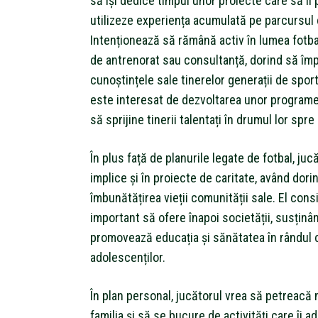
să își dedice timpul unor proiecte care să îi
utilizeze experiența acumulată pe parcursul c
Intenționează să rămână activ în lumea fotbalu
de antrenorat sau consultanță, dorind să îm
cunoștințele sale tinerelor generații de spor
este interesat de dezvoltarea unor program
să sprijine tinerii talentați în drumul lor spr
În plus față de planurile legate de fotbal, juc
implice și în proiecte de caritate, având dorin
îmbunătățirea vieții comunității sale. El con
important să ofere înapoi societății, susținân
promovează educația și sănătatea în rândul c
adolescenților.
În plan personal, jucătorul vrea să petreacă 
familia și să se bucure de activități care îi a