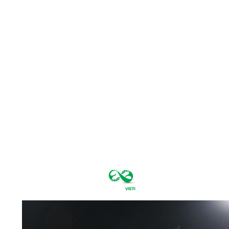
duminică,
august 9,
2026
27
București
C