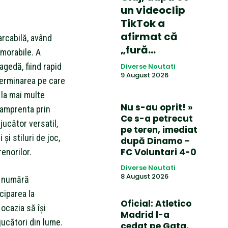
un videoclip
TikTok a
afirmat că
arcabilă, având
„fură…
morabile. A
agedă, fiind rapid
Diverse Noutati
9 August 2026
terminarea pe care
 la mai multe
Nu s-au oprit! »
e amprenta prin
Ce s-a petrecut
ucător versatil,
pe teren, imediat
și stiluri de joc,
după Dinamo –
FC Voluntari 4-0
renorilor.
Diverse Noutati
8 August 2026
se numără
iciparea la
Oficial: Atletico
 ocazia să își
Madrid l-a
 jucători din lume.
cedat pe Gata,