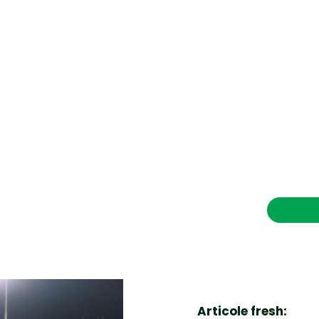
CONTACT SALVEAZAVIETI.RO
POLITICA DE COOKIES (GDPR)
POLITICĂ DE CONFIDENȚIALITATE
Afaceri si Industrii
Cultura
Diverse noutati
Home & Deco
Contac
Sanatate / Hobby
Tech
Articole fresh: