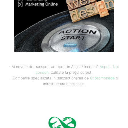
- Ai nevoie de transport aeroport in Anglia? Încearcă
Airport Taxi
London
. Calitate la prețul corect.
- Companie specializata in tranzactionarea de
Criptomonede
si
infrastructura blockchain.