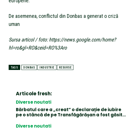
europene.
De asemenea, conflictul din Donbas a generat o criză
uman
Sursa articol / foto: https://news.google.com/home?
hl=ro&gl=RO&ceid=RO%3Aro
TAGS
DONBAS
INDUSTRIE
RESURSE
Articole fresh:
Diverse noutati
Bărbatul care a „creat” o declarație de iubire
pe o stâncă de pe Transfăgărășan a fost găsit…
Diverse noutati