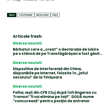
TAGS
COOPERARE
NEGOCIERI
PACE
Articole fresh:
Diverse noutati
Bărbatul care a „creat” o declarație de iubire
pe o stâncă de pe Transfăgărășan a fost găsit…
Diverse noutati
Dispozitive de interferență din China,
disponibile pe internet, folosite în „jaful
secolului” de la Timișoara
Diverse noutati
Folha, ieșit din CFR Cluj după înfrângerea cu
Tromso! ”Îi voi elimina pe toți!”. DOUĂ nume
”concurează” pentru poziția de antrenor