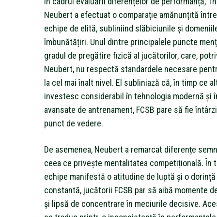
În cadrul evaluării diferențelor de performanță, 
Neubert a efectuat o comparație amănunțită între
echipe de elită, subliniind slăbiciunile și domenii
îmbunătățiri. Unul dintre principalele puncte men
gradul de pregătire fizică al jucătorilor, care, potriv
Neubert, nu respectă standardele necesare pent
la cel mai înalt nivel. El subliniază că, în timp ce a
investesc considerabil în tehnologia modernă și 
avansate de antrenament, FCSB pare să fie întârzi
punct de vedere.
De asemenea, Neubert a remarcat diferențe semni
ceea ce privește mentalitatea competițională. În t
echipe manifestă o atitudine de luptă și o dorință
constantă, jucătorii FCSB par să aibă momente d
și lipsă de concentrare în meciurile decisive. Ace