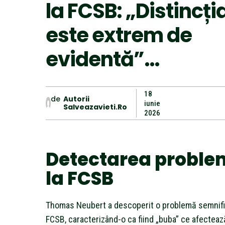
la FCSB: „Distincți
este extrem de
evidentă”…
18
de
Autorii
iunie
Salveazavieti.ro
2026
Detectarea proble
la FCSB
Thomas Neubert a descoperit o problemă semnific
FCSB, caracterizând-o ca fiind „buba” ce afecteaz