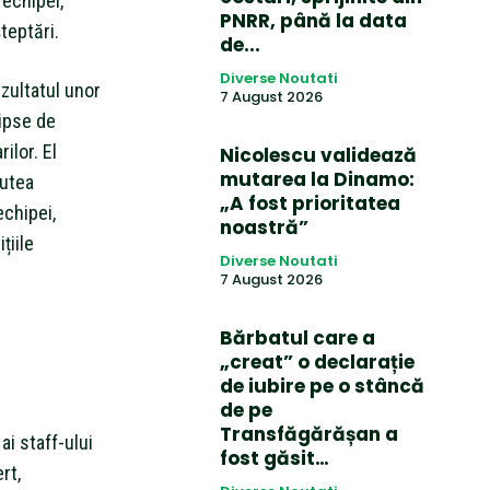
 echipei,
PNRR, până la data
teptări.
de...
Diverse Noutati
zultatul unor
7 August 2026
lipse de
rilor. El
Nicolescu validează
mutarea la Dinamo:
putea
„A fost prioritatea
echipei,
noastră”
țiile
Diverse Noutati
7 August 2026
Bărbatul care a
„creat” o declarație
de iubire pe o stâncă
de pe
Transfăgărășan a
ai staff-ului
fost găsit…
rt,