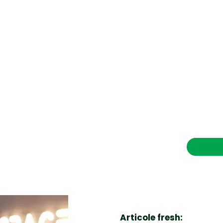
CONTACT SALVEAZAVIETI.RO
POLITICA DE COOKIES (GDPR)
POLITICĂ DE CONFIDENȚIALITATE
Afaceri si Industrii
Cultura
Diverse noutati
Home & Deco
Contac
Sanatate / Hobby
Tech
Articole fresh: