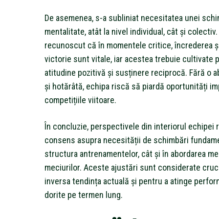
De asemenea, s-a subliniat necesitatea unei schi
mentalitate, atât la nivel individual, cât și colectiv
recunoscut că în momentele critice, încrederea și
victorie sunt vitale, iar acestea trebuie cultivate p
atitudine pozitivă și susținere reciprocă. Fără o 
și hotărâtă, echipa riscă să piardă oportunități im
competițiile viitoare.
În concluzie, perspectivele din interiorul echipei 
consens asupra necesității de schimbări fundamen
structura antrenamentelor, cât și în abordarea me
meciurilor. Aceste ajustări sunt considerate cruc
inversa tendința actuală și pentru a atinge perfo
dorite pe termen lung.