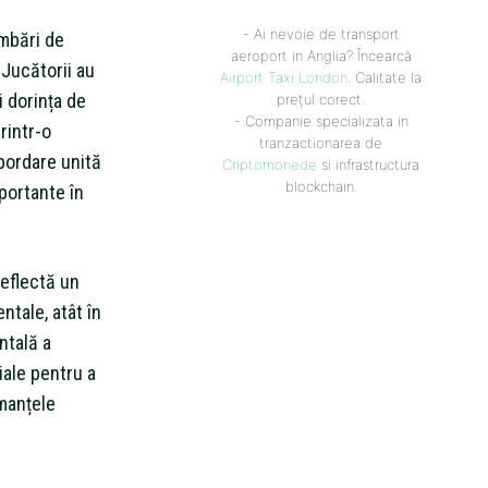
- Ai nevoie de transport
mbări de
aeroport in Anglia? Încearcă
. Jucătorii au
Airport Taxi London
. Calitate la
 dorința de
prețul corect.
- Companie specializata in
rintr-o
tranzactionarea de
abordare unită
Criptomonede
si infrastructura
blockchain.
portante în
reflectă un
tale, atât în
ntală a
iale pentru a
rmanțele