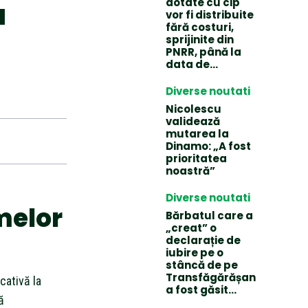
dotate cu cip
a
vor fi distribuite
fără costuri,
sprijinite din
PNRR, până la
data de...
Diverse noutati
Nicolescu
validează
mutarea la
Dinamo: „A fost
prioritatea
noastră”
Diverse noutati
melor
Bărbatul care a
„creat” o
declarație de
iubire pe o
stâncă de pe
Transfăgărășan
ativă la
a fost găsit…
ă