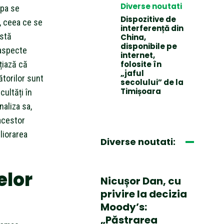
Diverse noutati
ipa se
Dispozitive de
, ceea ce se
interferență din
astă
China,
disponibile pe
 aspecte
internet,
țiază că
folosite în
„jaful
ătorilor sunt
secolului” de la
Timișoara
cultăți în
naliza sa,
 acestor
liorarea
Diverse noutati:
elor
Nicușor Dan, cu
privire la decizia
Moody’s:
„Păstrarea