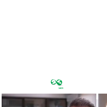
sâmbătă,
august 8,
2026
33.7
București
C