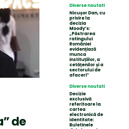
Diverse noutati
Nicușor Dan, cu
privire la
decizia
Moody’s:
„Păstrarea
ratingului
României
evidențiază
munca
instituțiilor, a
cetățenilor și a
sectorului de
afaceri”
Diverse noutati
Decizie
exclusivă
a
referitoare la
cartea
electronică de
a” de
identitate:
Buletinele