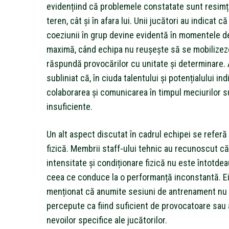
evidențiind că problemele constatate sunt resimți
teren, cât și în afara lui. Unii jucători au indicat că
coeziunii în grup devine evidentă în momentele d
maximă, când echipa nu reușește să se mobilizez
răspundă provocărilor cu unitate și determinare. 
subliniat că, în ciuda talentului și potențialului ind
colaborarea și comunicarea în timpul meciurilor s
insuficiente.
Un alt aspect discutat în cadrul echipei se referă 
fizică. Membrii staff-ului tehnic au recunoscut că
intensitate și condiționare fizică nu este întotde
ceea ce conduce la o performanță inconstantă. Ei
menționat că anumite sesiuni de antrenament nu
percepute ca fiind suficient de provocatoare sau
nevoilor specifice ale jucătorilor.