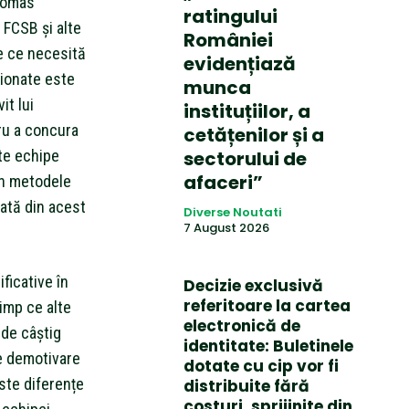
Thomas
ratingului
 FCSB și alte
României
le ce necesită
evidențiază
ționate este
munca
it lui
instituțiilor, a
ru a concura
cetățenilor și a
lte echipe
sectorului de
afaceri”
în metodele
ată din acest
Diverse Noutati
7 August 2026
ficative în
Decizie exclusivă
referitoare la cartea
imp ce alte
electronică de
 de câștig
identitate: Buletinele
e demotivare
dotate cu cip vor fi
ste diferențe
distribuite fără
costuri, sprijinite din