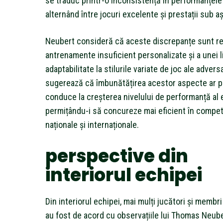
se traduc printr-o inconsistență în performanțele
alternând între jocuri excelente și prestații sub aș
Neubert consideră că aceste discrepanțe sunt re
antrenamente insuficient personalizate și a unei 
adaptabilitate la stilurile variate de joc ale adversa
sugerează că îmbunătățirea acestor aspecte ar 
conduce la creșterea nivelului de performanță al 
permițându-i să concureze mai eficient în competi
naționale și internaționale.
perspective din
interiorul echipei
Din interiorul echipei, mai mulți jucători și membri 
au fost de acord cu observațiile lui Thomas Neube