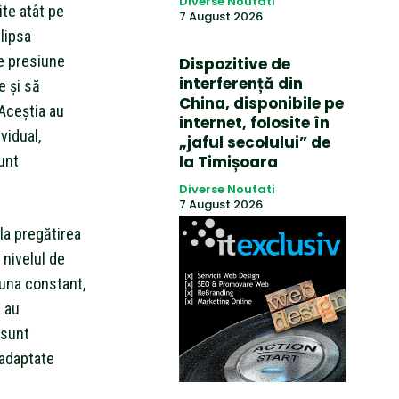
Diverse Noutati
te atât pe
7 August 2026
 lipsa
e presiune
Dispozitive de
interferență din
e și să
China, disponibile pe
Aceștia au
internet, folosite în
ividual,
„jaful secolului” de
unt
la Timișoara
Diverse Noutati
7 August 2026
la pregătirea
 nivelul de
auna constant,
 au
 sunt
 adaptate