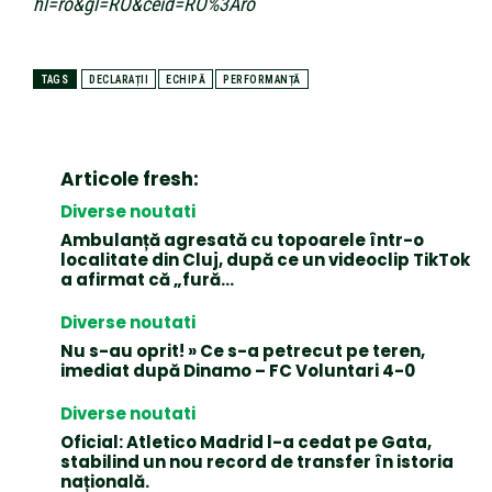
hl=ro&gl=RO&ceid=RO%3Aro
TAGS
DECLARAȚII
ECHIPĂ
PERFORMANȚĂ
Articole fresh:
Diverse noutati
Ambulanță agresată cu topoarele într-o
localitate din Cluj, după ce un videoclip TikTok
a afirmat că „fură…
Diverse noutati
Nu s-au oprit! » Ce s-a petrecut pe teren,
imediat după Dinamo – FC Voluntari 4-0
Diverse noutati
Oficial: Atletico Madrid l-a cedat pe Gata,
stabilind un nou record de transfer în istoria
națională.