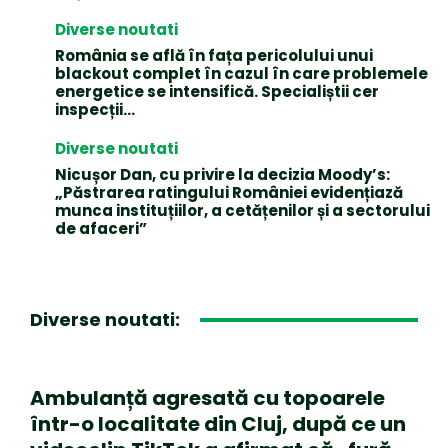
Diverse noutati
România se află în fața pericolului unui
blackout complet în cazul în care problemele
energetice se intensifică. Specialiștii cer
inspecții…
Diverse noutati
Nicușor Dan, cu privire la decizia Moody’s:
„Păstrarea ratingului României evidențiază
munca instituțiilor, a cetățenilor și a sectorului
de afaceri”
Diverse noutati:
Ambulanță agresată cu topoarele
într-o localitate din Cluj, după ce un