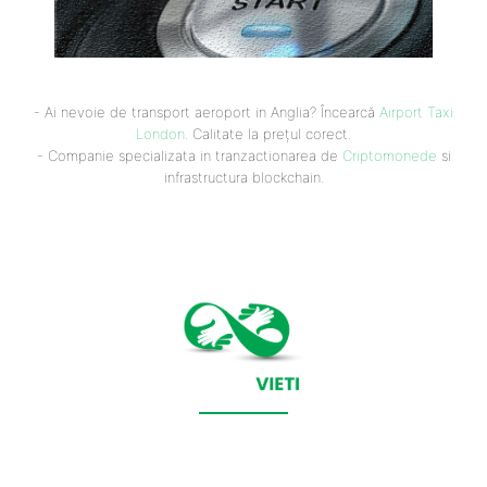
- Ai nevoie de transport aeroport in Anglia? Încearcă
Airport Taxi
London
. Calitate la prețul corect.
- Companie specializata in tranzactionarea de
Criptomonede
si
infrastructura blockchain.
CONTACT SALVEAZAVIETI.RO
POLITICA DE COOKIES (GDPR)