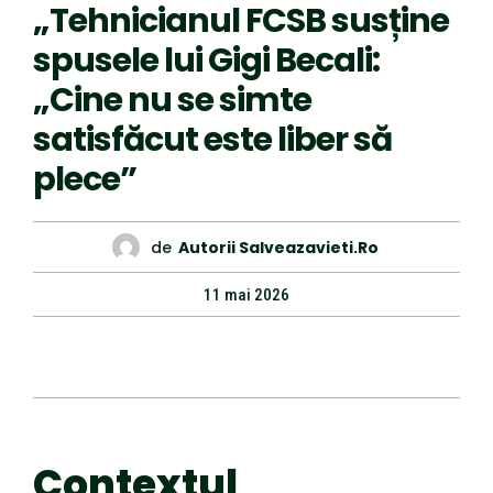
„Tehnicianul FCSB susține
spusele lui Gigi Becali:
„Cine nu se simte
satisfăcut este liber să
plece”
de
Autorii Salveazavieti.ro
11 mai 2026
Contextul