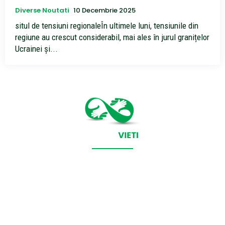
Diverse Noutati
10 Decembrie 2025
situl de tensiuni regionaleÎn ultimele luni, tensiunile din
regiune au crescut considerabil, mai ales în jurul granițelor
Ucrainei și...
CONTACT SALVEAZAVIETI.RO
POLITICA DE COOKIES (GDPR)
POLITICĂ DE CONFIDENȚIALITATE
Salveazavieti.ro un site de știri / blog de noutăți, dedicat