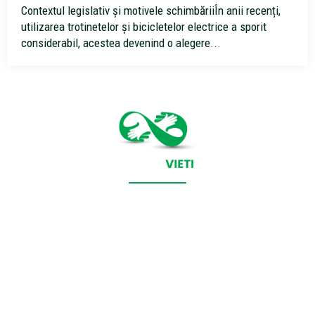
Contextul legislativ și motivele schimbăriiÎn anii recenți,
utilizarea trotinetelor și bicicletelor electrice a sporit
considerabil, acestea devenind o alegere...
CONTACT SALVEAZAVIETI.RO
POLITICA DE COOKIES (GDPR)
POLITICĂ DE CONFIDENȚIALITATE
Salveazavieti.ro un site de știri / blog de noutăți, dedicat
diseminării de informații și actualități. Acesta oferă articole,