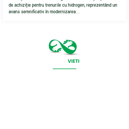
de achiziție pentru trenurile cu hidrogen, reprezentând un
avans semnificativ în modernizarea...
CONTACT SALVEAZAVIETI.RO
POLITICA DE COOKIES (GDPR)
POLITICĂ DE CONFIDENȚIALITATE
Salveazavieti.ro un site de știri / blog de noutăți, dedicat
diseminării de informații și actualități. Acesta oferă articole,
reportaje și analize pe teme diverse, de la evenimente curente