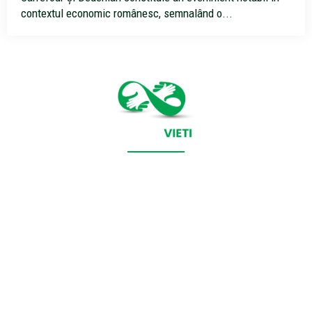
contextul economic românesc, semnalând o...
CONTACT SALVEAZAVIETI.RO
POLITICA DE COOKIES (GDPR)
POLITICĂ DE CONFIDENȚIALITATE
Salveazavieti.ro un site de știri / blog de noutăți, dedicat
diseminării de informații și actualități. Acesta oferă articole,
reportaje și analize pe teme diverse, de la evenimente curente
la subiecte specifice de interes. Este un spațiu digital pentru