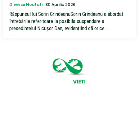
Diverse Noutati
30 Aprilie 2026
Răspunsul lui Sorin GrindeanuSorin Grindeanu a abordat
întrebările referitoare la posibila suspendare a
președintelui Nicușor Dan, evidențiind că orice...
CONTACT SALVEAZAVIETI.RO
POLITICA DE COOKIES (GDPR)
POLITICĂ DE CONFIDENȚIALITATE
Salveazavieti.ro un site de știri / blog de noutăți, dedicat