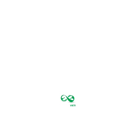
vineri, august
7, 2026
23.1
București
C