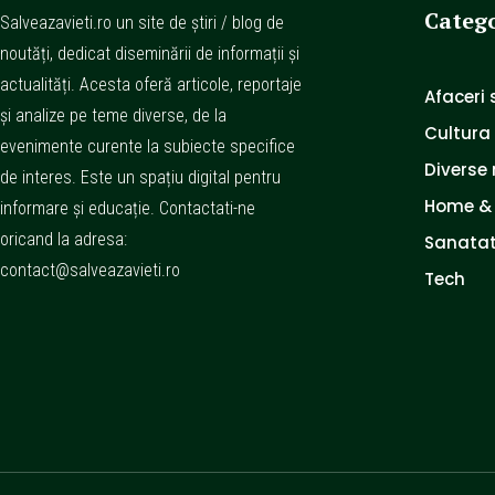
Catego
Salveazavieti.ro un site de știri / blog de
noutăți, dedicat diseminării de informații și
actualități. Acesta oferă articole, reportaje
Afaceri s
și analize pe teme diverse, de la
Cultura
evenimente curente la subiecte specifice
Diverse 
de interes. Este un spațiu digital pentru
Home &
informare și educație. Contactati-ne
oricand la adresa:
Sanatat
contact@salveazavieti.ro
Tech