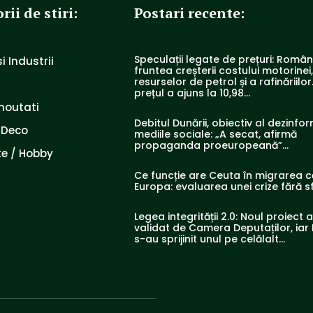
rii de stiri:
Postari recente:
Speculații legate de prețuri: Români
i Industrii
fruntea creșterii costului motorinei
resurselor de petrol și a rafinăriilor.
prețul a ajuns la 10,98...
noutati
Debitul Dunării, obiectiv al dezinfor
 Deco
mediile sociale: „A secat, afirmă
propaganda proeuropeană”…
e / Hobby
Ce funcție are Ceuta în migrarea c
Europa: evaluarea unei crize fără sf
Legea integrității 2.0: Noul proiect 
validat de Camera Deputaților, iar 
s-au sprijinit unul pe celălalt…