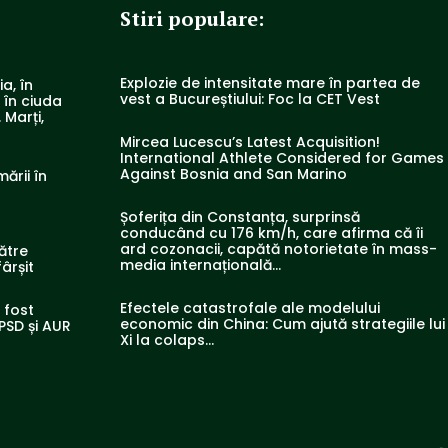
Stiri populare:
Explozie de intensitate mare în partea de
a, în
vest a Bucureștiului: Foc la CET Vest
, în ciuda
 Marți,
Mircea Lucescu’s Latest Acquisition!
International Athlete Considered for Games
Against Bosnia and San Marino
mării în
Șoferița din Constanța, surprinsă
conducând cu 176 km/h, care afirma că îi
ard cozonacii, capătă notorietate în mass-
ătre
media internațională…
ârșit
Efectele catastrofale ale modelului
a fost
economic din China: Cum ajută strategiile lui
PSD și AUR
Xi la colaps…