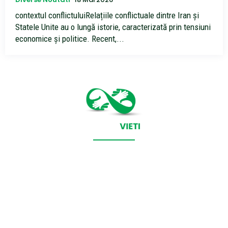
contextul conflictuluiRelațiile conflictuale dintre Iran și
Statele Unite au o lungă istorie, caracterizată prin tensiuni
economice și politice. Recent,...
CONTACT SALVEAZAVIETI.RO
POLITICA DE COOKIES (GDPR)
POLITICĂ DE CONFIDENȚIALITATE
Salveazavieti.ro un site de știri / blog de noutăți, dedicat
diseminării de informații și actualități. Acesta oferă articole,