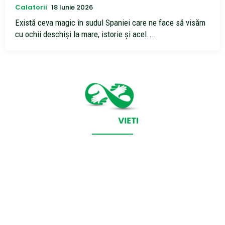
Calatorii
18 Iunie 2026
Există ceva magic în sudul Spaniei care ne face să visăm
cu ochii deschiși la mare, istorie și acel...
CONTACT SALVEAZAVIETI.RO
POLITICA DE COOKIES (GDPR)
POLITICĂ DE CONFIDENȚIALITATE
Salveazavieti.ro un site de știri / blog de noutăți, dedicat
diseminării de informații și actualități. Acesta oferă articole,