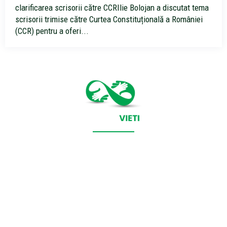
clarificarea scrisorii către CCRIlie Bolojan a discutat tema
scrisorii trimise către Curtea Constituțională a României
(CCR) pentru a oferi...
CONTACT SALVEAZAVIETI.RO
POLITICA DE COOKIES (GDPR)
POLITICĂ DE CONFIDENȚIALITATE
Salveazavieti.ro un site de știri / blog de noutăți, dedicat
diseminării de informații și actualități. Acesta oferă articole,