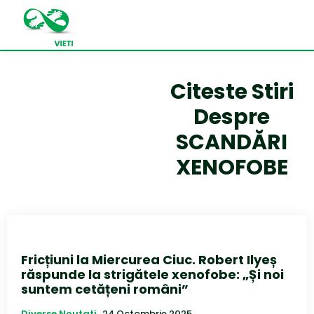
Citeste Stiri
Despre
SCANDĂRI
XENOFOBE
Fricțiuni la Miercurea Ciuc. Robert Ilyeș
răspunde la strigătele xenofobe: „Și noi
suntem cetățeni români”
Diverse Noutati
24 Octombrie 2025