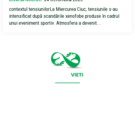
contextul tensiunilorLa Miercurea Ciuc, tensiunile s-au
intensificat după scandările xenofobe produse în cadrul
unui eveniment sportiv. Atmosfera a devenit...
CONTACT SALVEAZAVIETI.RO
POLITICA DE COOKIES (GDPR)
POLITICĂ DE CONFIDENȚIALITATE
Salveazavieti.ro un site de știri / blog de noutăți, dedicat
diseminării de informații și actualități. Acesta oferă articole,