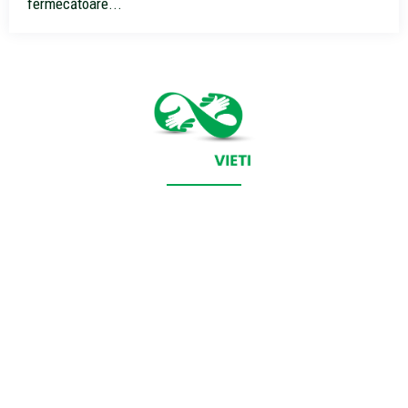
fermecătoare...
CONTACT SALVEAZAVIETI.RO
POLITICA DE COOKIES (GDPR)
POLITICĂ DE CONFIDENȚIALITATE
Salveazavieti.ro un site de știri / blog de noutăți, dedicat
diseminării de informații și actualități. Acesta oferă articole,
reportaje și analize pe teme diverse, de la evenimente curente
la subiecte specifice de interes. Este un spațiu digital pentru