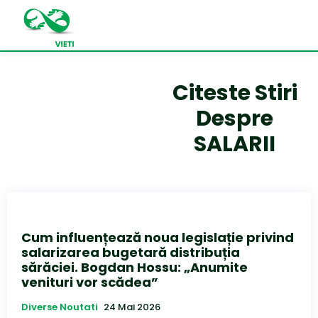
Citeste Stiri
Despre
SALARII
Cum influențează noua legislație privind
salarizarea bugetară distribuția
sărăciei. Bogdan Hossu: „Anumite
venituri vor scădea”
Diverse Noutati
24 Mai 2026