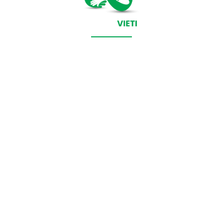
CONTACT SALVEAZAVIETI.RO
POLITICA DE COOKIES (GDPR)
POLITICĂ DE CONFIDENȚIALITATE
Salveazavieti.ro un site de știri / blog de noutăți, dedicat
diseminării de informații și actualități. Acesta oferă articole,
reportaje și analize pe teme diverse, de la evenimente curente
la subiecte specifice de interes. Este un spațiu digital pentru
informare și educație. Contactati-ne oricand la adresa:
contact@salveazavieti.ro
Categorii de stiri: