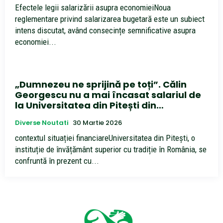
Efectele legii salarizării asupra economieiNoua
reglementare privind salarizarea bugetară este un subiect
intens discutat, având consecințe semnificative asupra
economiei...
„Dumnezeu ne sprijină pe toți”. Călin
Georgescu nu a mai încasat salariul de
la Universitatea din Pitești din…
Diverse Noutati
30 Martie 2026
contextul situației financiareUniversitatea din Pitești, o
instituție de învățământ superior cu tradiție în România, se
confruntă în prezent cu...