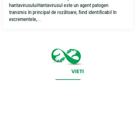
hantavirusuluiHantavirusul este un agent patogen
transmis în principal de rozătoare, fiind identificabil în
excrementele,...
CONTACT SALVEAZAVIETI.RO
POLITICA DE COOKIES (GDPR)
POLITICĂ DE CONFIDENȚIALITATE
Salveazavieti.ro un site de știri / blog de noutăți, dedicat
diseminării de informații și actualități. Acesta oferă articole,