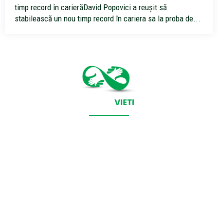
timp record în carierăDavid Popovici a reușit să
stabilească un nou timp record în cariera sa la proba de...
CONTACT SALVEAZAVIETI.RO
POLITICA DE COOKIES (GDPR)
POLITICĂ DE CONFIDENȚIALITATE
Salveazavieti.ro un site de știri / blog de noutăți, dedicat
diseminării de informații și actualități. Acesta oferă articole,
reportaje și analize pe teme diverse, de la evenimente curente