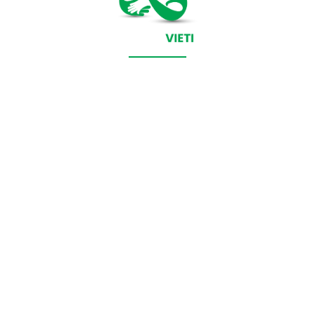
CONTACT SALVEAZAVIETI.RO
POLITICA DE COOKIES (GDPR)
POLITICĂ DE CONFIDENȚIALITATE
Salveazavieti.ro un site de știri / blog de noutăți, dedicat
diseminării de informații și actualități. Acesta oferă articole,
reportaje și analize pe teme diverse, de la evenimente curente
la subiecte specifice de interes. Este un spațiu digital pentru
informare și educație. Contactati-ne oricand la adresa:
contact@salveazavieti.ro
Categorii de stiri: