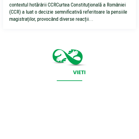
contextul hotărârii CCRCurtea Constituțională a României
(CCR) a luat o decizie semnificativă referitoare la pensiile
magistraților, provocând diverse reacții...
CONTACT SALVEAZAVIETI.RO
POLITICA DE COOKIES (GDPR)
POLITICĂ DE CONFIDENȚIALITATE
Salveazavieti.ro un site de știri / blog de noutăți, dedicat
diseminării de informații și actualități. Acesta oferă articole,