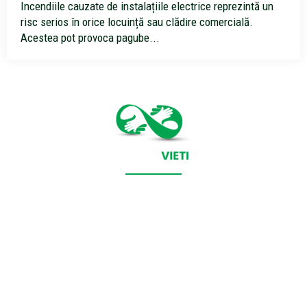
Incendiile cauzate de instalațiile electrice reprezintă un
risc serios în orice locuință sau clădire comercială.
Acestea pot provoca pagube...
CONTACT SALVEAZAVIETI.RO
POLITICA DE COOKIES (GDPR)
POLITICĂ DE CONFIDENȚIALITATE
Salveazavieti.ro un site de știri / blog de noutăți, dedicat
diseminării de informații și actualități. Acesta oferă articole,