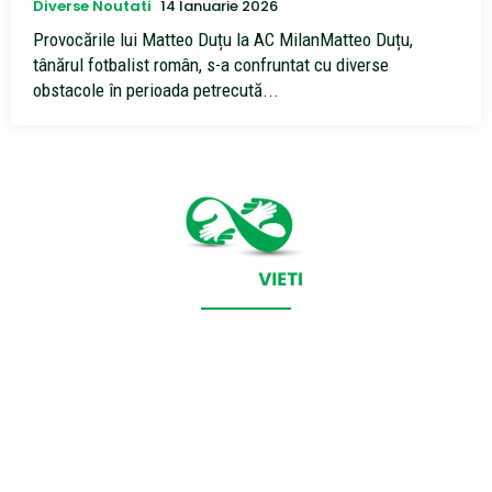
Diverse Noutati
14 Ianuarie 2026
Provocările lui Matteo Duțu la AC MilanMatteo Duțu,
tânărul fotbalist român, s-a confruntat cu diverse
obstacole în perioada petrecută...
CONTACT SALVEAZAVIETI.RO
POLITICA DE COOKIES (GDPR)
POLITICĂ DE CONFIDENȚIALITATE
Salveazavieti.ro un site de știri / blog de noutăți, dedicat
diseminării de informații și actualități. Acesta oferă articole,