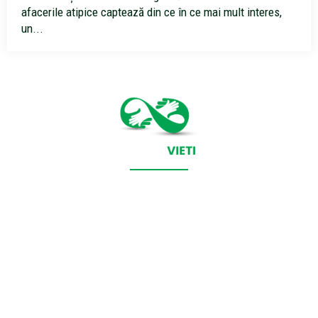
afacerile atipice captează din ce în ce mai mult interes,
un...
CONTACT SALVEAZAVIETI.RO
POLITICA DE COOKIES (GDPR)
POLITICĂ DE CONFIDENȚIALITATE
Salveazavieti.ro un site de știri / blog de noutăți, dedicat
diseminării de informații și actualități. Acesta oferă articole,
reportaje și analize pe teme diverse, de la evenimente curente