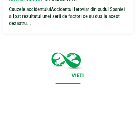
Cauzele accidentuluiAccidentul feroviar din sudul Spaniei
a fost rezultatul unei serii de factori ce au dus la acest
dezastru...
CONTACT SALVEAZAVIETI.RO
POLITICA DE COOKIES (GDPR)
POLITICĂ DE CONFIDENȚIALITATE
Salveazavieti.ro un site de știri / blog de noutăți, dedicat
diseminării de informații și actualități. Acesta oferă articole,