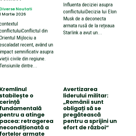
Influenta deciziei asupra
Diverse Noutati
conflictuluiDecizia lui Elon
1 Martie 2026
Musk de a deconecta
contextul
armata rusă de la rețeaua
conflictuluiConflictul din
Starlink a avut un...
Orientul Mijlociu a
escaladat recent, având un
impact semnificativ asupra
vieții civile din regiune.
Tensiunile dintre...
Kremlinul
Avertizarea
stabilește o
liderului militar:
cerință
„Românii sunt
fundamentală
obligați să se
pentru a atinge
pregătească
pacea: retragerea
pentru a sprijini un
necondiționată a
efort de război”
forțelor armate