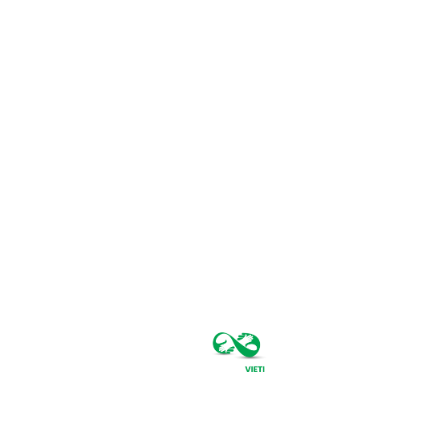
sâmbătă,
august 8,
2026
25.5
București
C