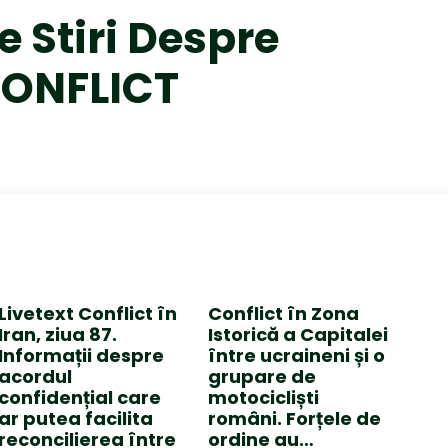
e Stiri Despre
ONFLICT
Livetext Conflict în
Conflict în Zona
Iran, ziua 87.
Istorică a Capitalei
Informații despre
între ucraineni și o
acordul
grupare de
confidențial care
motocicliști
ar putea facilita
români. Forțele de
reconcilierea între
ordine au…