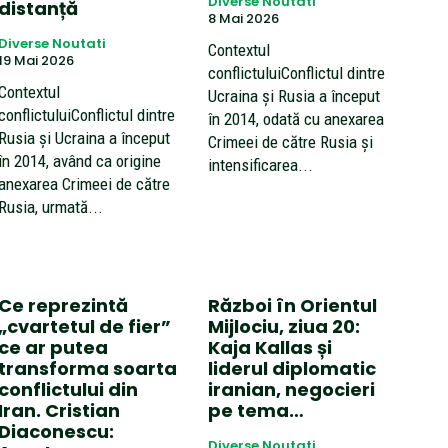
Diverse Noutati
distanță
8 Mai 2026
Diverse Noutati
Contextul
19 Mai 2026
conflictuluiConflictul dintre
Contextul
Ucraina și Rusia a început
conflictuluiConflictul dintre
în 2014, odată cu anexarea
Rusia și Ucraina a început
Crimeei de către Rusia și
în 2014, având ca origine
intensificarea...
anexarea Crimeei de către
Rusia, urmată...
Ce reprezintă
Război în Orientul
„cvartetul de fier”
Mijlociu, ziua 20:
ce ar putea
Kaja Kallas și
transforma soarta
liderul diplomatic
conflictului din
iranian, negocieri
Iran. Cristian
pe tema…
Diaconescu:
Diverse Noutati