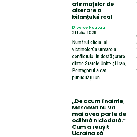
afirmațiilor de
alterare a
bilanțului real.
Diverse Noutati
21 Iulie 2026
Numărul oficial al
victimelorCa urmare a
conflictului în desfășurare
dintre Statele Unite și Iran,
Pentagonul a dat
publicității un...
„De acum înainte,
Moscova nu va
mai avea parte de
odihnă niciodată.”
Cum a reușit
Ucraina să