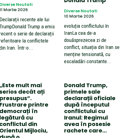
Donald Trump
Diverse Noutati
11 Martie 2026
Diverse Noutati
10 Martie 2026
Declarații recente ale lui
evoluția conflictului în
TrumpDonald Trump a emis
IranLa cea de-a
recent o serie de declarații
douăsprezecea zi de
referitoare la conflictele
conflict, situația din Iran se
din Iran. Într-o...
menține tensionată, cu
escaladări constante...
„Este mult mai
Donald Trump,
serios decât ați
primele sale
presupus”.
declarații oficiale
Frustrare printre
după începutul
democrați în
conflictului cu
legătură cu
Iranul: Regimul
conflictul din
avea în posesie
Orientul Mijlociu,
rachete care…
după o…