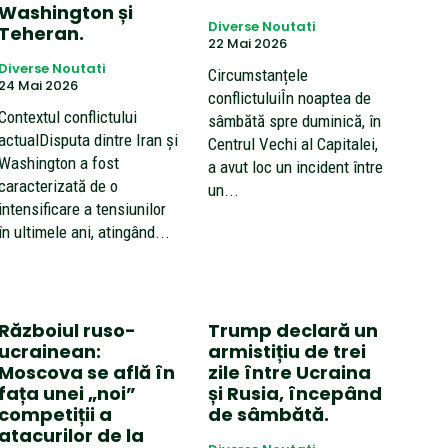
Washington și
Diverse Noutati
Teheran.
22 Mai 2026
Diverse Noutati
Circumstanțele
24 Mai 2026
conflictuluiÎn noaptea de
Contextul conflictului
sâmbătă spre duminică, în
actualDisputa dintre Iran și
Centrul Vechi al Capitalei,
Washington a fost
a avut loc un incident între
caracterizată de o
un...
intensificare a tensiunilor
în ultimele ani, atingând...
Războiul ruso-
Trump declară un
ucrainean:
armistițiu de trei
Moscova se află în
zile între Ucraina
fața unei „noi”
și Rusia, începând
competiții a
de sâmbătă.
atacurilor de la