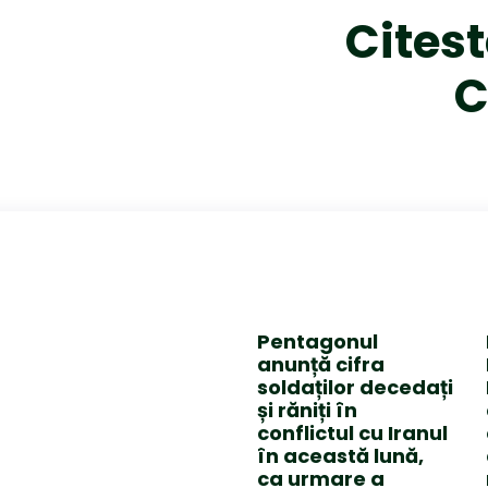
Citest
C
Pentagonul
anunță cifra
soldaților decedați
și răniți în
conflictul cu Iranul
în această lună,
ca urmare a