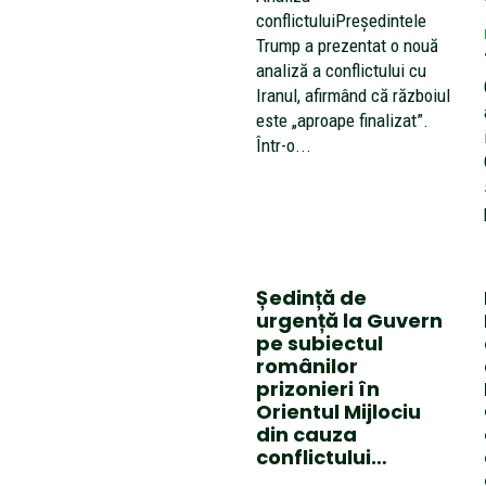
conflictuluiPreședintele
Trump a prezentat o nouă
analiză a conflictului cu
Iranul, afirmând că războiul
este „aproape finalizat”.
Într-o...
Ședință de
urgență la Guvern
pe subiectul
românilor
prizonieri în
Orientul Mijlociu
din cauza
conflictului…