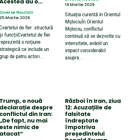
Acestea au o…
19 Martie 2026
Diverse Noutati
Situația curentă în Orientul
25 Martie 2026
MijlociuÎn Orientul
Cvartetul de fier: structură
Mijlociu, conflictul
și funcțiiCvartetul de fier
continuă să se dezvolte cu
reprezintă o noțiune
intensitate, având un
strategică ce include un
impact considerabil
grup de patru actori...
asupra...
Trump, o nouă
Război în Iran, ziua
declarație despre
12: Acuzațiile de
conflictul din Iran:
falsitate
„De fapt, nu mai
îndreptate
este nimic de
împotriva
atacat”
președintelui