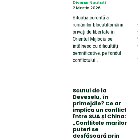
Diverse Noutati
2 Martie 2026
Situația curentă a
românilor blocațiRomânii
privați de libertate în
Orientul Mijlociu se
întâlnesc cu dificultăți
semnificative, pe fondul
conflictului...
Scutul de la
Deveselu, în
primejdie? Ce ar
implica un conflict
între SUA și China:
„Conflitele marilor
puteri se
desfășoară prin