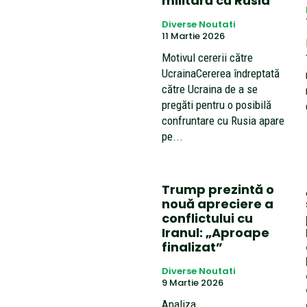
militară cu Rusia
Diverse Noutati
11 Martie 2026
Motivul cererii către
UcrainaCererea îndreptată
către Ucraina de a se
pregăti pentru o posibilă
confruntare cu Rusia apare
pe...
Trump prezintă o
nouă apreciere a
conflictului cu
Iranul: „Aproape
finalizat”
Diverse Noutati
9 Martie 2026
Analiza