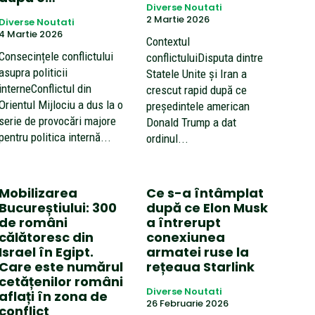
Diverse Noutati
2 Martie 2026
Diverse Noutati
4 Martie 2026
Contextul
Consecințele conflictului
conflictuluiDisputa dintre
asupra politicii
Statele Unite și Iran a
interneConflictul din
crescut rapid după ce
Orientul Mijlociu a dus la o
președintele american
serie de provocări majore
Donald Trump a dat
pentru politica internă...
ordinul...
Mobilizarea
Ce s-a întâmplat
Bucureștiului: 300
după ce Elon Musk
de români
a întrerupt
călătoresc din
conexiunea
Israel în Egipt.
armatei ruse la
Care este numărul
rețeaua Starlink
cetățenilor români
Diverse Noutati
aflați în zona de
26 Februarie 2026
conflict