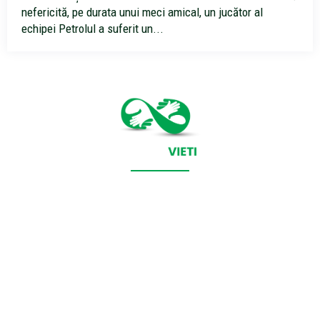
nefericită, pe durata unui meci amical, un jucător al
echipei Petrolul a suferit un...
CONTACT SALVEAZAVIETI.RO
POLITICA DE COOKIES (GDPR)
POLITICĂ DE CONFIDENȚIALITATE
Salveazavieti.ro un site de știri / blog de noutăți, dedicat
diseminării de informații și actualități. Acesta oferă articole,
reportaje și analize pe teme diverse, de la evenimente curente