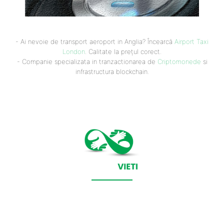
- Ai nevoie de transport aeroport in Anglia? Încearcă
Airport Taxi
London
. Calitate la prețul corect.
- Companie specializata in tranzactionarea de
Criptomonede
si
infrastructura blockchain.
CONTACT SALVEAZAVIETI.RO
POLITICA DE COOKIES (GDPR)
POLITICĂ DE CONFIDENȚIALITATE