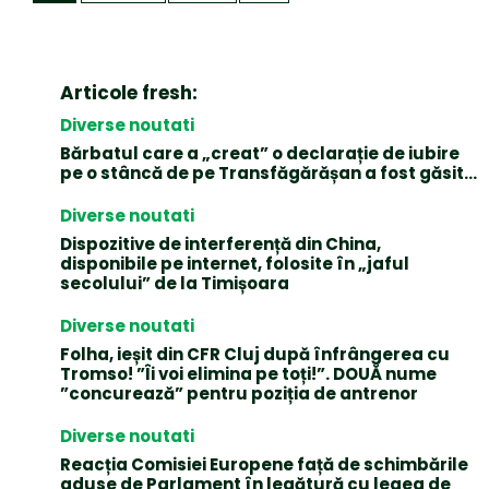
Articole fresh:
Diverse noutati
Bărbatul care a „creat” o declarație de iubire
pe o stâncă de pe Transfăgărășan a fost găsit…
Diverse noutati
Dispozitive de interferență din China,
disponibile pe internet, folosite în „jaful
secolului” de la Timișoara
Diverse noutati
Folha, ieșit din CFR Cluj după înfrângerea cu
Tromso! ”Îi voi elimina pe toți!”. DOUĂ nume
”concurează” pentru poziția de antrenor
Diverse noutati
Reacția Comisiei Europene față de schimbările
aduse de Parlament în legătură cu legea de