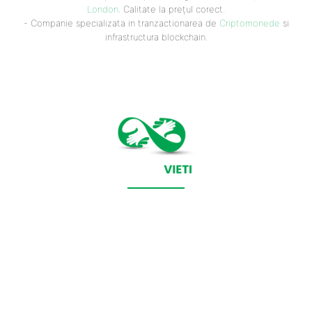
London
. Calitate la prețul corect.
- Companie specializata in tranzactionarea de
Criptomonede
si
infrastructura blockchain.
CONTACT SALVEAZAVIETI.RO
POLITICA DE COOKIES (GDPR)
POLITICĂ DE CONFIDENȚIALITATE
Salveazavieti.ro un site de știri / blog de noutăți, dedicat
diseminării de informații și actualități. Acesta oferă articole,