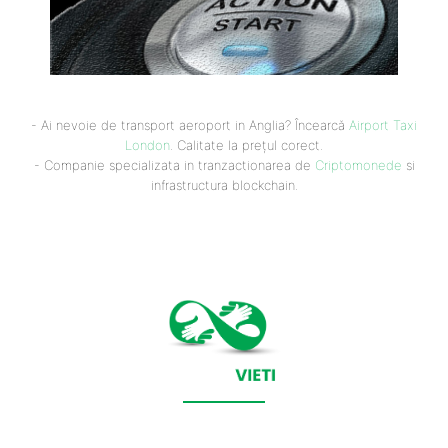
- Ai nevoie de transport aeroport in Anglia? Încearcă
Airport Taxi
London
. Calitate la prețul corect.
- Companie specializata in tranzactionarea de
Criptomonede
si
infrastructura blockchain.
CONTACT SALVEAZAVIETI.RO