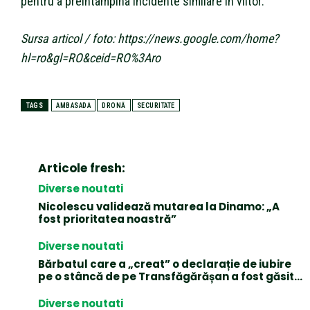
pentru a preîntâmpina incidente similare în viitor.
Sursa articol / foto: https://news.google.com/home?
hl=ro&gl=RO&ceid=RO%3Aro
TAGS
AMBASADA
DRONĂ
SECURITATE
Articole fresh:
Diverse noutati
Nicolescu validează mutarea la Dinamo: „A
fost prioritatea noastră”
Diverse noutati
Bărbatul care a „creat” o declarație de iubire
pe o stâncă de pe Transfăgărășan a fost găsit…
Diverse noutati