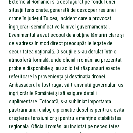
Externe al României s-a desfășurat pe fondul unei
situații tensionate, generată de descoperirea unei
drone în județul Tulcea, incident care a provocat
îngrijorări semnificative la nivel guvernamental.
Evenimentul a avut scopul de a obține lămuriri clare și
de a adresa în mod direct preocupările legate de
securitatea națională. Discuțiile s-au derulat într-o
atmosferă formală, unde oficialii români au prezentat
probele disponibile și au solicitat răspunsuri exacte
referitoare la proveniența și destinația dronei.
Ambasadorul a fost rugat să transmită guvernului rus
îngrijorările României și să asigure detalii
suplimentare. Totodată, s-a subliniat importanța
păstrării unui dialog diplomatic deschis pentru a evita
creșterea tensiunilor și pentru a menține stabilitatea
regională. Oficialii români au insistat pe necesitatea