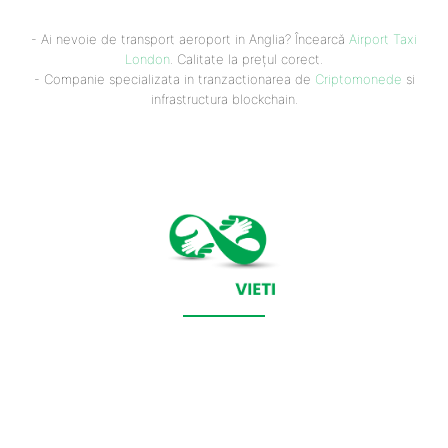
- Ai nevoie de transport aeroport in Anglia? Încearcă
Airport Taxi
London
. Calitate la prețul corect.
- Companie specializata in tranzactionarea de
Criptomonede
si
infrastructura blockchain.
CONTACT SALVEAZAVIETI.RO
POLITICA DE COOKIES (GDPR)
POLITICĂ DE CONFIDENȚIALITATE