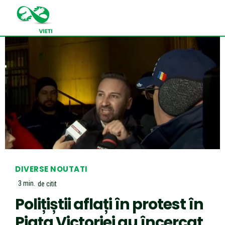
DIVERSE NOUTATI
3
min.
de citit
Polițiștii aflați în protest în
Piața Victoriei au încercat