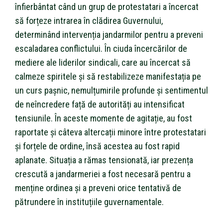
înfierbântat când un grup de protestatari a încercat
să forțeze intrarea în clădirea Guvernului,
determinând intervenția jandarmilor pentru a preveni
escaladarea conflictului. În ciuda încercărilor de
mediere ale liderilor sindicali, care au încercat să
calmeze spiritele și să restabilizeze manifestația pe
un curs pașnic, nemulțumirile profunde și sentimentul
de neîncredere față de autorități au intensificat
tensiunile. În aceste momente de agitație, au fost
raportate și câteva altercații minore între protestatari
și forțele de ordine, însă acestea au fost rapid
aplanate. Situația a rămas tensionată, iar prezența
crescută a jandarmeriei a fost necesară pentru a
menține ordinea și a preveni orice tentativă de
pătrundere în instituțiile guvernamentale.