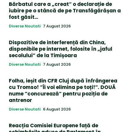
Bărbatul care a „creat” o declarație de
iubire pe o stâncă de pe Transfăgărășan a
fost găsit…
Diverse Noutati
7 August 2026
Dispozitive de interferență din China,
disponibile pe internet, folosite în „jaful
secolului” de la Timișoara
Diverse Noutati
7 August 2026
Folha, ieșit din CFR Cluj după înfrângerea
cu Tromso! ”Îi voi elimina pe toți!”. DOUĂ
nume ”concurează” pentru poziția de
antrenor
Diverse Noutati
6 August 2026
Reacția Comisiei Europene față de
schimbările aduse de Parlament în