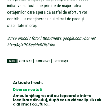
inițiative au fost bine primite de majoritatea
cetățenilor, care speră că astfel de eforturi vor
contribui la menținerea unui climat de pace și
stabilitate în oraș.
Sursa articol / foto: https://news.google.com/home?
hl=ro&gl=RO&ceid=RO%3Aro
TAGS
ALTERCAȚIE
COMUNITATE
INTERVENȚIE
Articole fresh:
Diverse noutati
Ambulanță agresată cu topoarele într-o
localitate din Cluj, după ce un videoclip TikTok
a afirmat că „fură…