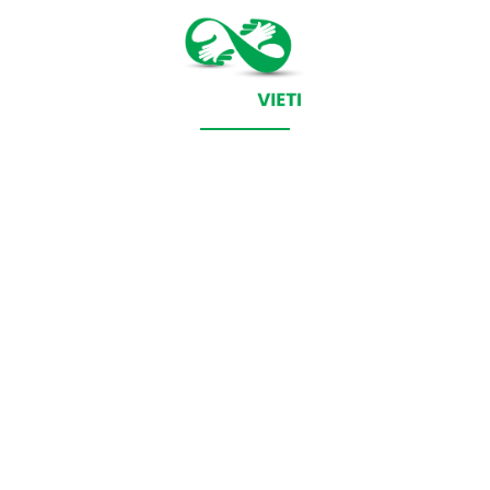
CONTACT SALVEAZAVIETI.RO
POLITICA DE COOKIES (GDPR)
POLITICĂ DE CONFIDENȚIALITATE
Salveazavieti.ro un site de știri / blog de noutăți, dedicat
diseminării de informații și actualități. Acesta oferă articole,
reportaje și analize pe teme diverse, de la evenimente curente
la subiecte specifice de interes. Este un spațiu digital pentru
informare și educație. Contactati-ne oricand la adresa:
contact@salveazavieti.ro