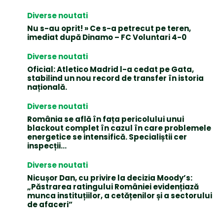
Diverse noutati
Nu s-au oprit! » Ce s-a petrecut pe teren,
imediat după Dinamo – FC Voluntari 4-0
Diverse noutati
Oficial: Atletico Madrid l-a cedat pe Gata,
stabilind un nou record de transfer în istoria
națională.
Diverse noutati
România se află în fața pericolului unui
blackout complet în cazul în care problemele
energetice se intensifică. Specialiștii cer
inspecții…
Diverse noutati
Nicușor Dan, cu privire la decizia Moody’s:
„Păstrarea ratingului României evidențiază
munca instituțiilor, a cetățenilor și a sectorului
de afaceri”