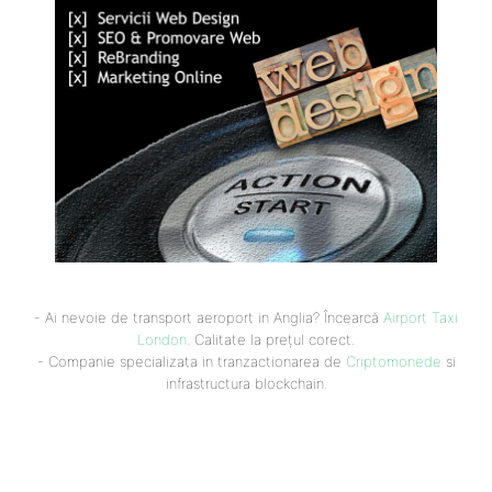
- Ai nevoie de transport aeroport in Anglia? Încearcă
Airport Taxi
London
. Calitate la prețul corect.
- Companie specializata in tranzactionarea de
Criptomonede
si
infrastructura blockchain.