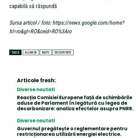
capabilă să răspundă
Sursa articol / foto: https://news.google.com/home?
hl=ro&gl=RO&ceid=RO%3Aro
TAGS
ALIANȚĂ
NATO
SECURITATE
Articole fresh:
Diverse noutati
Reacția Comisiei Europene față de schimbările
aduse de Parlament în legătură cu legea de
decarbonizare: analiza efectelor asupra PNRR.
Diverse noutati
Guvernul pregătește o reglementare pentru
restricționarea utilizării energiei electrice.