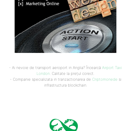
- Ai nevoie de transport aeroport in Anglia? Încearcă
Airport Taxi
London
. Calitate la prețul corect.
- Companie specializata in tranzactionarea de
Criptomonede
si
infrastructura blockchain.