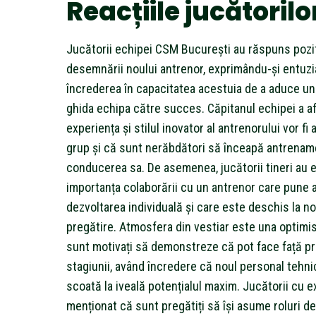
Reacțiile jucătorilo
Jucătorii echipei CSM București au răspuns pozit
desemnării noului antrenor, exprimându-și entuzi
încrederea în capacitatea acestuia de a aduce un 
ghida echipa către succes. Căpitanul echipei a a
experiența și stilul inovator al antrenorului vor f
grup și că sunt nerăbdători să înceapă antrenam
conducerea sa. De asemenea, jucătorii tineri au e
importanța colaborării cu un antrenor care pune 
dezvoltarea individuală și care este deschis la n
pregătire. Atmosfera din vestiar este una optimist
sunt motivați să demonstreze că pot face față pr
stagiunii, având încredere că noul personal tehnic
scoată la iveală potențialul maxim. Jucătorii cu 
menționat că sunt pregătiți să își asume roluri de 