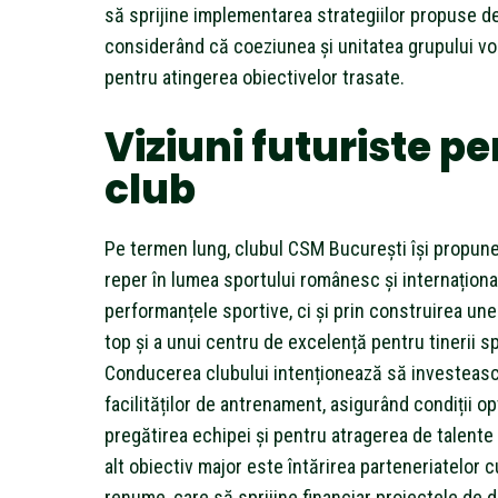
să sprijine implementarea strategiilor propuse de
considerând că coeziunea și unitatea grupului vor
pentru atingerea obiectivelor trasate.
Viziuni futuriste p
club
Pe termen lung, clubul CSM București își propun
reper în lumea sportului românesc și internațional
performanțele sportive, ci și prin construirea une
top și a unui centru de excelență pentru tinerii sp
Conducerea clubului intenționează să investeas
facilităților de antrenament, asigurând condiții o
pregătirea echipei și pentru atragerea de talente
alt obiectiv major este întărirea parteneriatelor 
renume, care să sprijine financiar proiectele de d