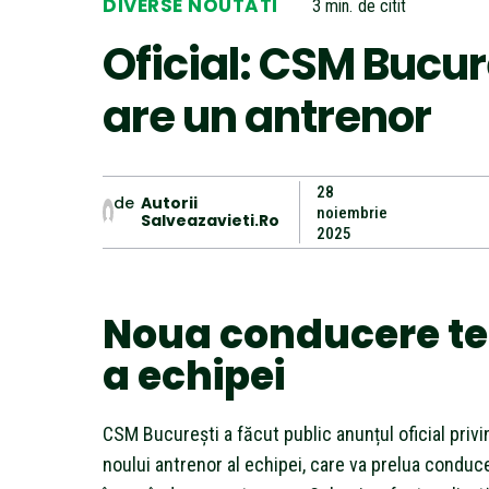
DIVERSE NOUTATI
3
min.
de citit
Oficial: CSM Bucur
are un antrenor
28
de
Autorii
noiembrie
Salveazavieti.ro
2025
Noua conducere t
a echipei
CSM București a făcut public anunțul oficial pri
noului antrenor al echipei, care va prelua conduc