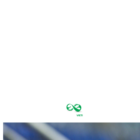
duminică,
august 9,
2026
27
București
C