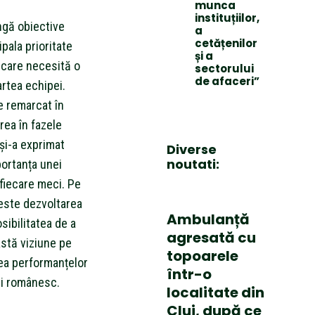
munca
instituțiilor,
ngă obiective
a
cetățenilor
pala prioritate
și a
 care necesită o
sectorului
de afaceri”
rtea echipei.
e remarcat în
rea în fazele
și-a exprimat
Diverse
noutati:
portanța unei
 fiecare meci. Pe
 este dezvoltarea
Ambulanță
osibilitatea de a
agresată cu
astă viziune pe
topoarele
ea performanțelor
într-o
lui românesc.
localitate din
Cluj, după ce