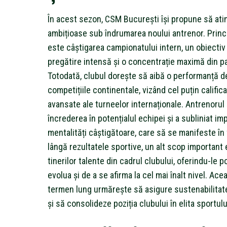
În acest sezon, CSM București își propune să ati
ambițioase sub îndrumarea noului antrenor. Princi
este câștigarea campionatului intern, un obiectiv
pregătire intensă și o concentrație maximă din pa
Totodată, clubul dorește să aibă o performanță d
competițiile continentale, vizând cel puțin califica
avansate ale turneelor internaționale. Antrenorul 
încrederea în potențialul echipei și a subliniat im
mentalități câștigătoare, care să se manifeste în
lângă rezultatele sportive, un alt scop important
tinerilor talente din cadrul clubului, oferindu-le p
evolua și de a se afirma la cel mai înalt nivel. Ace
termen lung urmărește să asigure sustenabilitat
și să consolideze poziția clubului în elita sportu