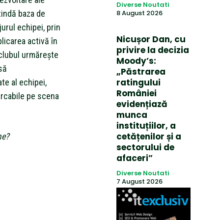
Diverse Noutati
tindă baza de
8 August 2026
urul echipei, prin
Nicușor Dan, cu
licarea activă în
privire la decizia
 clubul urmărește
Moody’s:
să
„Păstrarea
ratingului
te al echipei,
României
arcabile pe scena
evidențiază
munca
instituțiilor, a
cetățenilor și a
me?
sectorului de
afaceri”
Diverse Noutati
7 August 2026