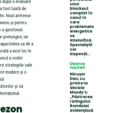
tă după o evaluare
unui
 a fost luată de
blackout
complet în
iv. Noul antrenor
cazul în
care
meniu și pentru
problemele
e-a gestionat.
energetice
se
 prelungire, iar
intensifică.
capacitatea sa de a
Specialiștii
cer
cială a avut loc în
inspecții…
orul a vorbit
Diverse
re strategiile sale
noutati
ent modern și o
Nicușor
Dan, cu
 să
privire la
torilor și să
decizia
Moody’s:
ternațional.
„Păstrarea
ratingului
sezon
României
evidențiază