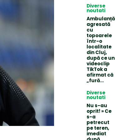
Diverse
noutati
Ambulanță
agresată
cu
topoarele
într-o
localitate
din Cluj,
după ce un
videoclip
TikTok a
afirmat că
„fură…
Diverse
noutati
Nu s-au
oprit! » Ce
s-a
petrecut
pe teren,
imediat
după