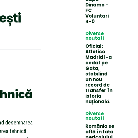
Dinamo –
FC
ești
Voluntari
4-0
Diverse
noutati
Oficial:
Atletico
Madrid l-a
cedat pe
Gata,
stabilind
un nou
record de
ehnică
transfer în
istoria
națională.
Diverse
noutati
vind desemnarea
România se
erea tehnică
află în fața
pericolului