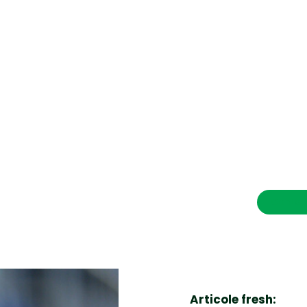
CONTACT SALVEAZAVIETI.RO
POLITICA DE COOKIES (GDPR)
POLITICĂ DE CONFIDENȚIALITATE
Afaceri si Industrii
Cultura
Diverse noutati
Home & Deco
Contac
Sanatate / Hobby
Tech
Articole fresh: