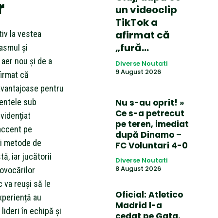
r
un videoclip
TikTok a
afirmat că
iv la vestea
„fură…
asmul și
aer nou și de a
Diverse Noutati
9 August 2026
firmat că
i avantajoase pentru
entele sub
Nu s-au oprit! »
Ce s-a petrecut
vidențiat
pe teren, imediat
accent pe
după Dinamo –
oi metode de
FC Voluntari 4-0
ă, iar jucătorii
Diverse Noutati
8 August 2026
ovocărilor
 va reuși să le
Oficial: Atletico
experiență au
Madrid l-a
lideri în echipă și
cedat pe Gata,