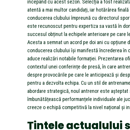
începând cu acest sezon. Selecția a fost realiza
atentă a mai multor candidați, iar hotărârea finală
conducerea clubului împreună cu directorul sport
este recunoscut pentru expertiza sa vastă în do
succesul obținut la echipele anterioare pe care l
Acesta a semnat un acord pe doi ani cu opțiune de
conducerea clubului își manifestă încrederea în 
aduce realizări notabile formației. Prezentarea ofi
contextul unei conferințe de presă, în care antren
despre provocările pe care le anticipează și desp
pentru a dezvolta echipa. Cu un stil de antrenam
abordare strategică, noul antrenor este așteptat
îmbunătățească performanțele individuale ale jucă
creeze o echipă competitivă la nivel național și in
Țintele actualului 