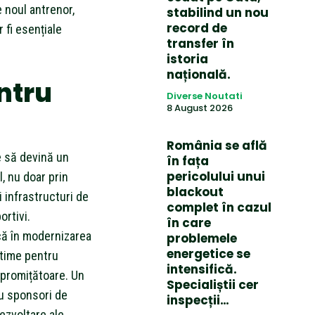
 noul antrenor,
stabilind un nou
record de
 fi esențiale
transfer în
istoria
națională.
entru
Diverse Noutati
8 August 2026
România se află
e să devină un
în fața
pericolului unui
, nu doar prin
blackout
i infrastructuri de
complet în cazul
ortivi.
în care
că în modernizarea
problemele
energetice se
ptime pentru
intensifică.
 promițătoare. Un
Specialiștii cer
cu sponsori de
inspecții…
ezvoltare ale