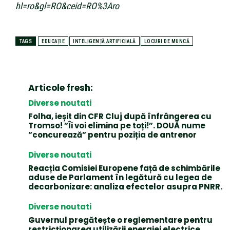
hl=ro&gl=RO&ceid=RO%3Aro
TAGS
EDUCAȚIE
INTELIGENȚĂ ARTIFICIALĂ
LOCURI DE MUNCĂ
Articole fresh:
Diverse noutati
Folha, ieșit din CFR Cluj după înfrângerea cu
Tromso! ”Îi voi elimina pe toți!”. DOUĂ nume
”concurează” pentru poziția de antrenor
Diverse noutati
Reacția Comisiei Europene față de schimbările
aduse de Parlament în legătură cu legea de
decarbonizare: analiza efectelor asupra PNRR.
Diverse noutati
Guvernul pregătește o reglementare pentru
restricționarea utilizării energiei electrice.