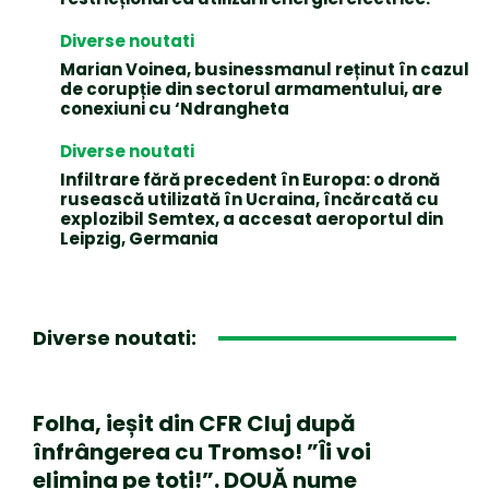
Diverse noutati
Marian Voinea, businessmanul reținut în cazul
de corupție din sectorul armamentului, are
conexiuni cu ‘Ndrangheta
Diverse noutati
Infiltrare fără precedent în Europa: o dronă
rusească utilizată în Ucraina, încărcată cu
explozibil Semtex, a accesat aeroportul din
Leipzig, Germania
Diverse noutati:
Folha, ieșit din CFR Cluj după
înfrângerea cu Tromso! ”Îi voi
elimina pe toți!”. DOUĂ nume