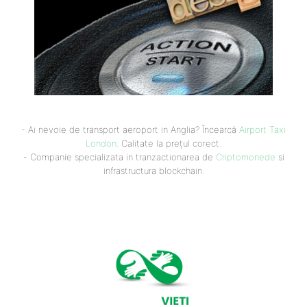
- Ai nevoie de transport aeroport in Anglia? Încearcă
Airport Taxi
London
. Calitate la prețul corect.
- Companie specializata in tranzactionarea de
Criptomonede
si
infrastructura blockchain.