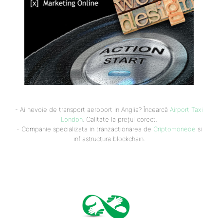
- Ai nevoie de transport aeroport in Anglia? Încearcă
Airport Taxi
London
. Calitate la prețul corect.
- Companie specializata in tranzactionarea de
Criptomonede
si
infrastructura blockchain.