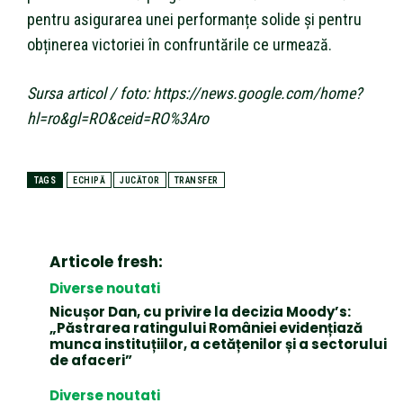
pentru asigurarea unei performanțe solide și pentru
obținerea victoriei în confruntările ce urmează.
Sursa articol / foto: https://news.google.com/home?
hl=ro&gl=RO&ceid=RO%3Aro
TAGS
ECHIPĂ
JUCĂTOR
TRANSFER
Articole fresh:
Diverse noutati
Nicușor Dan, cu privire la decizia Moody’s:
„Păstrarea ratingului României evidențiază
munca instituțiilor, a cetățenilor și a sectorului
de afaceri”
Diverse noutati