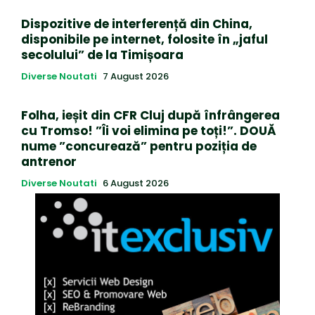
Dispozitive de interferență din China,
disponibile pe internet, folosite în „jaful
secolului” de la Timișoara
Diverse Noutati
7 August 2026
Folha, ieșit din CFR Cluj după înfrângerea
cu Tromso! ”Îi voi elimina pe toți!”. DOUĂ
nume ”concurează” pentru poziția de
antrenor
Diverse Noutati
6 August 2026