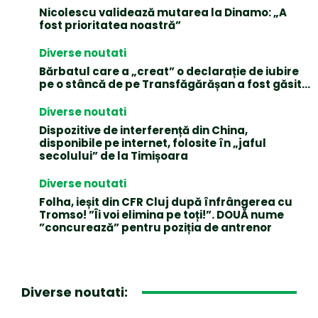
Nicolescu validează mutarea la Dinamo: „A
fost prioritatea noastră”
Diverse noutati
Bărbatul care a „creat” o declarație de iubire
pe o stâncă de pe Transfăgărășan a fost găsit…
Diverse noutati
Dispozitive de interferență din China,
disponibile pe internet, folosite în „jaful
secolului” de la Timișoara
Diverse noutati
Folha, ieșit din CFR Cluj după înfrângerea cu
Tromso! ”Îi voi elimina pe toți!”. DOUĂ nume
”concurează” pentru poziția de antrenor
Diverse noutati: