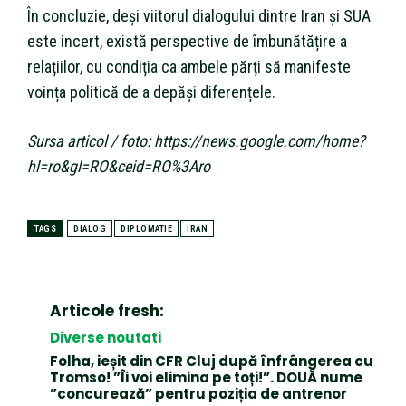
În concluzie, deși viitorul dialogului dintre Iran și SUA
este incert, există perspective de îmbunătățire a
relațiilor, cu condiția ca ambele părți să manifeste
voința politică de a depăși diferențele.
Sursa articol / foto: https://news.google.com/home?
hl=ro&gl=RO&ceid=RO%3Aro
TAGS
DIALOG
DIPLOMATIE
IRAN
Articole fresh:
Diverse noutati
Folha, ieșit din CFR Cluj după înfrângerea cu
Tromso! ”Îi voi elimina pe toți!”. DOUĂ nume
”concurează” pentru poziția de antrenor