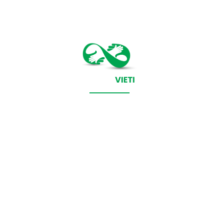
CONTACT SALVEAZAVIETI.RO
POLITICA DE COOKIES (GDPR)
POLITICĂ DE CONFIDENȚIALITATE
Salveazavieti.ro un site de știri / blog de noutăți, dedicat
diseminării de informații și actualități. Acesta oferă articole,
reportaje și analize pe teme diverse, de la evenimente curente
la subiecte specifice de interes. Este un spațiu digital pentru
informare și educație. Contactati-ne oricand la adresa: