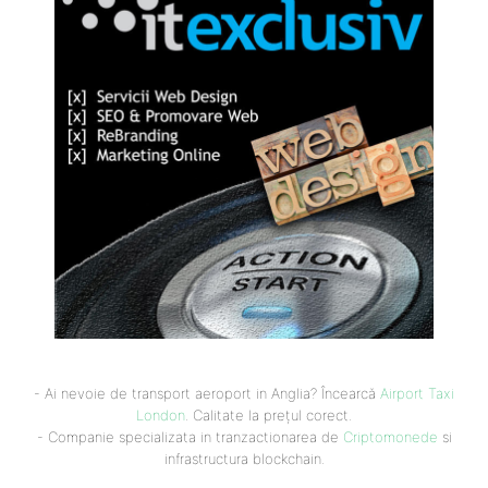
- Ai nevoie de transport aeroport in Anglia? Încearcă
Airport Taxi
London
. Calitate la prețul corect.
- Companie specializata in tranzactionarea de
Criptomonede
si
infrastructura blockchain.