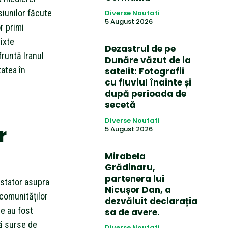
siunilor făcute
Diverse Noutati
5 August 2026
r primi
ixte
Dezastrul de pe
runtă Iranul
Dunăre văzut de la
tatea în
satelit: Fotografii
cu fluviul înainte și
după perioada de
secetă
Diverse Noutati
r
5 August 2026
Mirabela
Grădinaru,
partenera lui
stator asupra
Nicușor Dan, a
e comunităților
dezvăluit declarația
le au fost
sa de avere.
ră surse de
Diverse Noutati