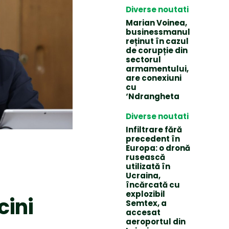
Diverse noutati
Marian Voinea,
businessmanul
reținut în cazul
de corupție din
sectorul
armamentului,
are conexiuni
cu
‘Ndrangheta
Diverse noutati
Infiltrare fără
precedent în
Europa: o dronă
rusească
utilizată în
Ucraina,
încărcată cu
explozibil
cini
Semtex, a
accesat
aeroportul din