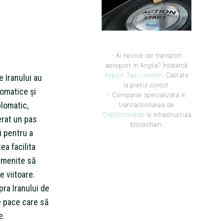
- Ai nevoie de transport
aeroport in Anglia? Încearcă
Airport Taxi London
. Calitate
 Iranului au
la prețul corect.
lomatice și
- Companie specializata in
plomatic,
tranzactionarea de
Criptomonede
si infrastructura
erat un pas
blockchain.
i pentru a
ea facilita
, menite să
e viitoare.
ra Iranului de
e pace care să
e.