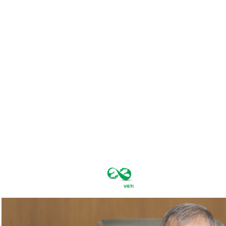
joi, august 6,
2026
28.9
București
C