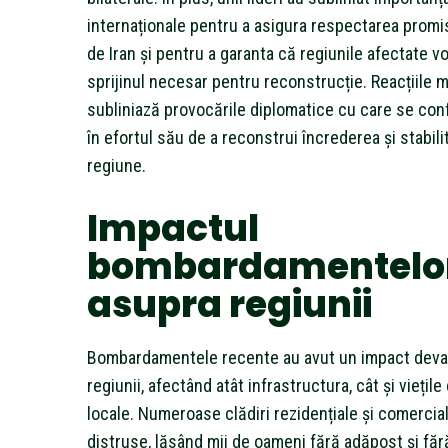
internaționale pentru a asigura respectarea promi
de Iran și pentru a garanta că regiunile afectate vo
sprijinul necesar pentru reconstrucție. Reacțiile m
subliniază provocările diplomatice cu care se conf
în efortul său de a reconstrui încrederea și stabili
regiune.
Impactul
bombardamentelo
asupra regiunii
Bombardamentele recente au avut un impact deva
regiunii, afectând atât infrastructura, cât și viețil
locale. Numeroase clădiri rezidențiale și comercia
distruse, lăsând mii de oameni fără adăpost și fă