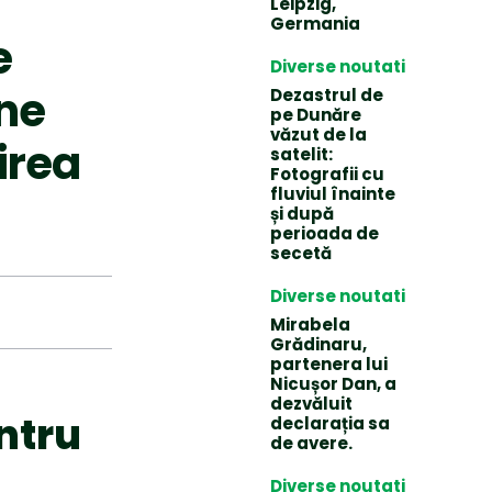
Leipzig,
Germania
e
Diverse noutati
une
Dezastrul de
pe Dunăre
văzut de la
irea
satelit:
Fotografii cu
fluviul înainte
și după
perioada de
secetă
Diverse noutati
Mirabela
Grădinaru,
partenera lui
Nicușor Dan, a
dezvăluit
entru
declarația sa
de avere.
Diverse noutati