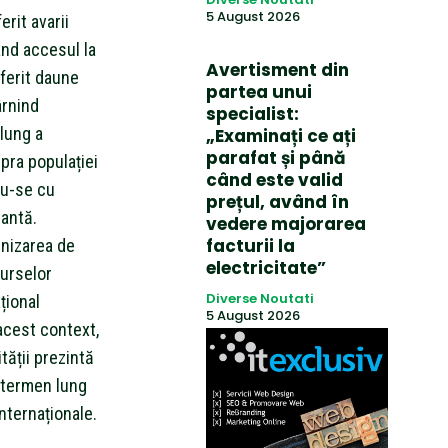
5 August 2026
rit avarii
ând accesul la
Avertisment din
uferit daune
partea unui
ârnind
specialist:
 lung a
„Examinați ce ați
parafat și până
pra populației
când este valid
du-se cu
prețul, având în
tantă.
vedere majorarea
facturii la
urnizarea de
electricitate”
surselor
Diverse Noutati
țional
5 August 2026
acest context,
tății prezintă
 termen lung
internaționale.