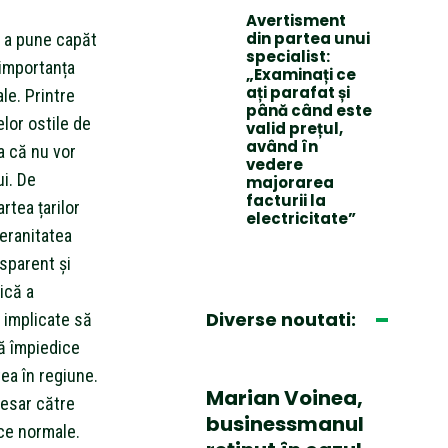
Avertisment
din partea unui
u a pune capăt
specialist:
 importanța
„Examinați ce
ați parafat și
ale. Printre
până când este
lor ostile de
valid prețul,
având în
a că nu vor
vedere
ui. De
majorarea
facturii la
rtea țarilor
electricitate”
veranitatea
nsparent și
ică a
Diverse noutati:
e implicate să
ă împiedice
tea în regiune.
Marian Voinea,
cesar către
businessmanul
ice normale.