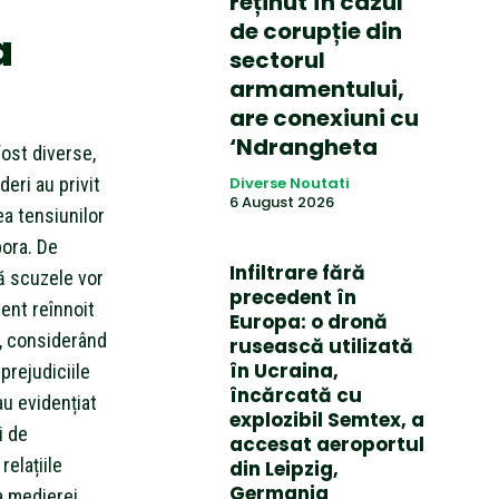
reținut în cazul
de corupție din
a
sectorul
armamentului,
are conexiuni cu
‘Ndrangheta
fost diverse,
deri au privit
Diverse Noutati
6 August 2026
ea tensiunilor
bora. De
Infiltrare fără
că scuzele vor
precedent în
ment reînnoit
Europa: o dronă
i, considerând
rusească utilizată
în Ucraina,
rejudiciile
încărcată cu
u evidențiat
explozibil Semtex, a
i de
accesat aeroportul
relațiile
din Leipzig,
Germania
ța medierei