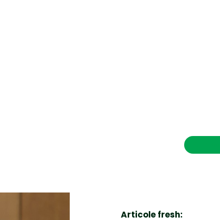
CONTACT SALVEAZAVIETI.RO
POLITICA DE COOKIES (GDPR)
POLITICĂ DE CONFIDENȚIALITATE
Afaceri si Industrii
Cultura
Diverse noutati
Home & Deco
Contac
Sanatate / Hobby
Tech
Articole fresh: