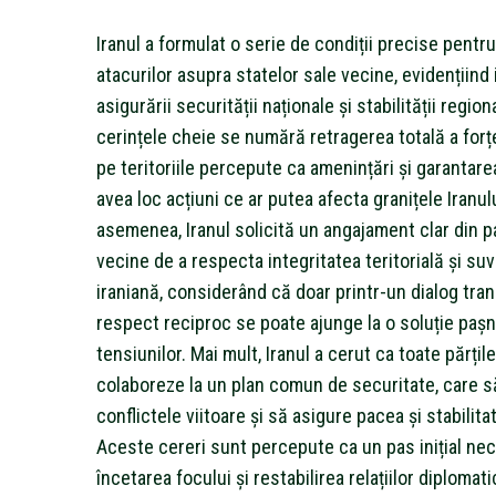
Iranul a formulat o serie de condiții precise pentr
atacurilor asupra statelor sale vecine, evidențiind
asigurării securității naționale și stabilității region
cerințele cheie se numără retragerea totală a forțe
pe teritoriile percepute ca amenințări și garantare
avea loc acțiuni ce ar putea afecta granițele Iranul
asemenea, Iranul solicită un angajament clar din pa
vecine de a respecta integritatea teritorială și su
iraniană, considerând că doar printr-un dialog tra
respect reciproc se poate ajunge la o soluție pașn
tensiunilor. Mai mult, Iranul a cerut ca toate părțil
colaboreze la un plan comun de securitate, care s
conflictele viitoare și să asigure pacea și stabilita
Aceste cereri sunt percepute ca un pas inițial ne
încetarea focului și restabilirea relațiilor diplomat