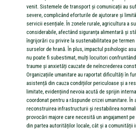
venit. Sistemele de transport și comunicații au sufe
severe, complicând eforturile de ajutorare și limit
servicii esențiale. În zonele rurale, agricultura a s
considerabile, afectând siguranța alimentară și st
îngrijorări cu privire la sustenabilitatea pe termen
surselor de hrană. În plus, impactul psihologic asu
nu poate fi subestimat, mulți locuitori confruntân
traume și anxietăți cauzate de neîncrederea cons
Organizațiile umanitare au raportat dificultăți în f
asistență din cauza condițiilor periculoase și a re
limitate, evidențiind nevoia acută de sprijin interna
coordonat pentru a răspunde crizei umanitare. În 
reconstruirea infrastructurii și restabilirea normali
provocări majore care necesită un angajament pe
din partea autorităților locale, cât și a comunității 