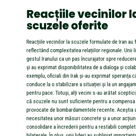
Reacțiile vecinilor l
scuzele oferite
Reacțiile vecinilor la scuzele formulate de Iran au 
reflectând complexitatea relațiilor regionale. Unii li
gestul Iranului ca un pas încurajator spre reducer
și au exprimat disponibilitatea de a dialoga și cola
exemplu, oficiali din Irak și-au exprimat speranța 
conduce la o stabilizare a situației și la un angaja
pentru pace. Totuși, alți vecini s-au arătat sceptic
că scuzele nu sunt suficiente pentru a compensa p
provocate de bombardamentele recente. Aceștia a
necesitatea unor măsuri concrete și a unor acțiun
consolidare a încrederii pentru a restabili complet 
bilaterale. În plus, unii lideri au subliniat importan