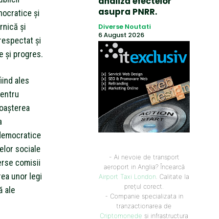
analiza efectelor
asupra PNRR.
ocratice și
rnică și
Diverse Noutati
6 August 2026
respectat și
 și progres.
iind ales
pentru
noașterea
a
 democratice
zelor sociale
- Ai nevoie de transport
erse comisii
aeroport in Anglia? Încearcă
rea unor legi
Airport Taxi London
. Calitate la
prețul corect.
ă ale
- Companie specializata in
tranzactionarea de
Criptomonede
si infrastructura