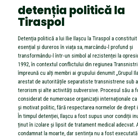
detenția politică la
Tiraspol
Detenția politică a lui Ilie Ilașcu la Tiraspol a constitui
esențial și dureros în viața sa, marcându-l profund și
transformându-l într-un simbol al rezistenței la opresi
1992, în contextul conflictului din regiunea Transnistria
împreună cu alți membri ai grupului denumit „Grupul Ila
arestat de autoritățile separatiste transnistrene sub 
terorism și alte activități subversive. Procesul său a f
considerat de numeroase organizații internaționale ca 
și motivat politic, fără respectarea normelor de drept i
În timpul detenției, Ilașcu a fost supus unor condiții in
ținut în izolare și lipsit de tratament medical adecvat. 
condamnat la moarte, dar sentința nu a fost executată