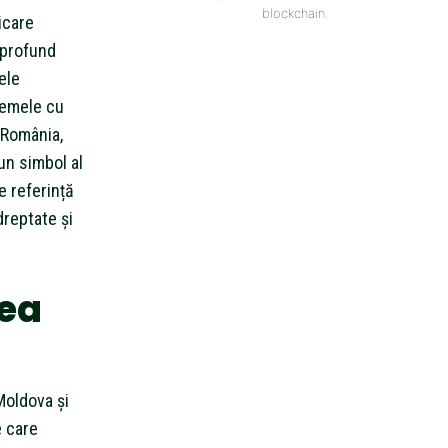
blockchain.
dicare
 profund
ele
lemele cu
 România,
un simbol al
e referință
dreptate și
rea
 Moldova și
e care