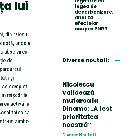
legătură cu
ța lui
legea de
decarbonizare:
analiza
efectelor
asupra PNRR.
i, din raionul
odestă, unde a
pă absolvirea
Diverse noutati:
uție de
 parcursul
ății și
Nicolescu
du-se complet
validează
a în mișcările
mutarea la
area activă la
Dinamo: „A fost
sonalitatea sa
prioritatea
într-un simbol
noastră”
Diverse Noutati