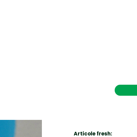
CONTACT SALVEAZAVIETI.RO
POLITICA DE COOKIES (GDPR)
POLITICĂ DE CONFIDENȚIALITATE
Afaceri si Industrii
Cultura
Diverse noutati
Home & Deco
Contac
Sanatate / Hobby
Tech
Articole fresh: