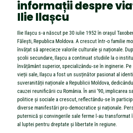
informații despre via
Ilie Ilașcu
Ilie Ilașcu s-a născut pe 30 iulie 1952 în orașul Taxoben
Fălești, Republica Moldova. A crescut într-o familie m
învățat să aprecieze valorile culturale și naționale. Du
școlii secundare, Ilașcu a continuat studiile la o instit
învățământ superior, specializându-se în inginerie. Pe
vieții sale, Ilașcu a fost un susținător pasionat al identit
suveranității naționale a Republicii Moldova, dedicân
cauzei reunificării cu România. În anii ’90, implicarea s
politice și sociale a crescut, reflectându-se în particip
diverse manifestări pro-democratice și naționale. Per
puternică și convingerile sale ferme l-au transformat 
al luptei pentru dreptate și libertate în regiune.