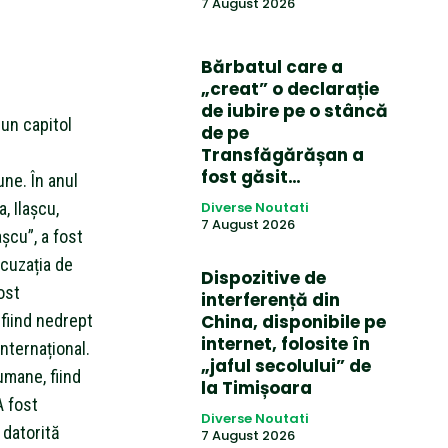
7 August 2026
Bărbatul care a
„creat” o declarație
de iubire pe o stâncă
t un capitol
de pe
Transfăgărășan a
fost găsit…
une. În anul
, Ilașcu,
Diverse Noutati
7 August 2026
șcu”, a fost
acuzația de
Dispozitive de
ost
interferență din
fiind nedrept
China, disponibile pe
internet, folosite în
nternațional.
„jaful secolului” de
umane, fiind
la Timișoara
A fost
Diverse Noutati
 datorită
7 August 2026