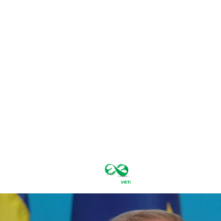
vineri, august
7, 2026
27.7
București
C