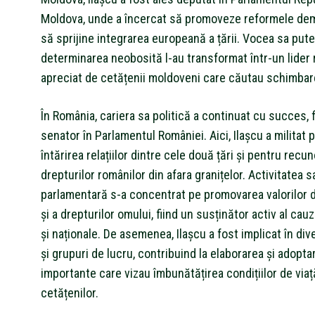
Moldova, unde a încercat să promoveze reformele dem
să sprijine integrarea europeană a țării. Vocea sa pute
determinarea neobosită l-au transformat într-un lider 
apreciat de cetățenii moldoveni care căutau schimbare
În România, cariera sa politică a continuat cu succes, f
senator în Parlamentul României. Aici, Ilașcu a militat 
întărirea relațiilor dintre cele două țări și pentru recu
drepturilor românilor din afara granițelor. Activitatea s
parlamentară s-a concentrat pe promovarea valorilor
și a drepturilor omului, fiind un susținător activ al cau
și naționale. De asemenea, Ilașcu a fost implicat în div
și grupuri de lucru, contribuind la elaborarea și adopta
importante care vizau îmbunătățirea condițiilor de viaț
cetățenilor.