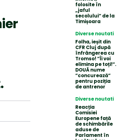
folosite în
„jaful
secolului” de la
nier
Timișoara
Diverse noutati
Folha, ieșit din
CFR Cluj după
înfrângerea cu
Tromso! ”Îi voi
elimina pe toți!”.
DOUĂ nume
”concurează”
.
pentru poziția
de antrenor
Diverse noutati
Reacția
Comisiei
Europene față
de schimbările
aduse de
Parlament în