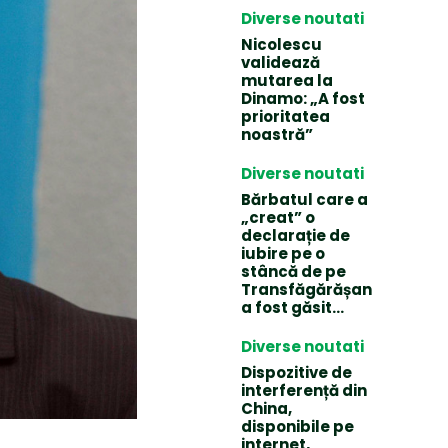
Diverse noutati
Nicolescu
validează
mutarea la
Dinamo: „A fost
prioritatea
noastră”
Diverse noutati
Bărbatul care a
„creat” o
declarație de
iubire pe o
stâncă de pe
Transfăgărășan
a fost găsit…
Diverse noutati
Dispozitive de
interferență din
China,
disponibile pe
internet,