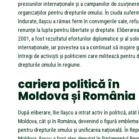
presiunilor internaționale și a campaniilor de susținere
organizațiilor pentru drepturile omului. În ciuda suferi
îndurate, Ilașcu a rămas ferm în convingerile sale, ref
renunțe la lupta pentru libertate și dreptate. Eliberarea
2001, a fost rezultatul eforturilor diplomatice și al solid
internaționale, iar povestea sa a continuat să inspire g
întregi de activiști și politicieni care militează pentru
drepturile omului în regiune.
cariera politică în
Moldova și România
După eliberare, Ilie Ilașcu a intrat activ în politică, atât
Moldova, cât și în România, devenind o figură emblemat
pentru drepturile omului și unificarea națională. În Rep
Moldova, Ilașcu a fost ales deputat în Parlamentul Repu