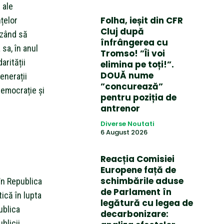
 ale
Folha, ieșit din CFR
nțelor
Cluj după
uzând să
înfrângerea cu
 sa, în anul
Tromso! ”Îi voi
arității
elimina pe toți!”.
DOUĂ nume
enerații
”concurează”
 democrație și
pentru poziția de
antrenor
Diverse Noutati
6 August 2026
Reacția Comisiei
Europene față de
schimbările aduse
 în Republica
de Parlament în
ică în lupta
legătură cu legea de
ublica
decarbonizare:
blicii