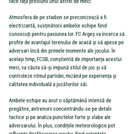
face față presiunii unui astfel de meci.
Atmosfera de pe stadion se preconizează a fi
electrizantă, susținătorii ambelor echipe fiind
cunoscuți pentru pasiunea lor. FC Argeș va încerca să
profite de avantajul terenului de acasă și să apese pe
adversari încă din primele momente ale jocului. În
același timp, FCSB, conștientă de importanța acestui
meci, va căuta să-și impună stilul de joc și să
controleze ritmul partidei, mizând pe experiența și
calitatea individuală a jucătorilor săi.
Ambele echipe au avut o săptămână intensă de
pregătire, antrenorii concentrându-se pe detalii
tactice și pe analiza punctelor forte și slabe ale
adversarului. În plus, condițiile meteorologice pot
influența desfășurarea jocului, fiind așteptate