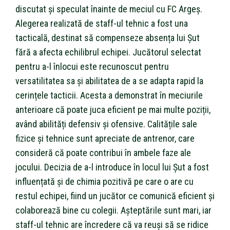
discutat și speculat înainte de meciul cu FC Argeș.
Alegerea realizată de staff-ul tehnic a fost una
tacticală, destinat să compenseze absența lui Șut
fără a afecta echilibrul echipei. Jucătorul selectat
pentru a-l înlocui este recunoscut pentru
versatilitatea sa și abilitatea de a se adapta rapid la
cerințele tacticii. Acesta a demonstrat în meciurile
anterioare că poate juca eficient pe mai multe poziții,
având abilități defensiv și ofensive. Calitățile sale
fizice și tehnice sunt apreciate de antrenor, care
consideră că poate contribui în ambele faze ale
jocului. Decizia de a-l introduce în locul lui Șut a fost
influențată și de chimia pozitivă pe care o are cu
restul echipei, fiind un jucător ce comunică eficient și
colaborează bine cu colegii. Așteptările sunt mari, iar
staff-ul tehnic are încredere că va reuși să se ridice