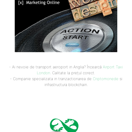
- Ai nevoie de transport aeroport in Anglia? Încearcă
Airport Taxi
London
. Calitate la prețul corect.
- Companie specializata in tranzactionarea de
Criptomonede
si
infrastructura blockchain.