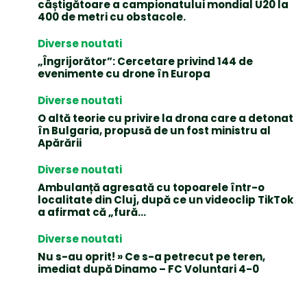
câștigătoare a campionatului mondial U20 la
400 de metri cu obstacole.
Diverse noutati
„Îngrijorător”: Cercetare privind 144 de
evenimente cu drone în Europa
Diverse noutati
O altă teorie cu privire la drona care a detonat
în Bulgaria, propusă de un fost ministru al
Apărării
Diverse noutati
Ambulanță agresată cu topoarele într-o
localitate din Cluj, după ce un videoclip TikTok
a afirmat că „fură…
Diverse noutati
Nu s-au oprit! » Ce s-a petrecut pe teren,
imediat după Dinamo – FC Voluntari 4-0