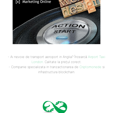
- Ai nevoie de transport aeroport in Anglia? Încearcă
Airport Taxi
London
. Calitate la prețul corect.
- Companie specializata in tranzactionarea de
Criptomonede
si
infrastructura blockchain.