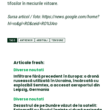
tifosilor în meciurile viitoare.
Sursa articol / foto: https://news.google.com/home?
hl=ro&gl=RO&ceid=RO%3Aro
TAGS
ANTRENOR
ARBITRAJ
TENSIUNE
Articole fresh:
Diverse noutati
Infiltrare fără precedent în Europa: o dronă
rusească utilizată în Ucraina, încărcată cu
explozibil Semtex, a accesat aeroportul din
Leipzig, Germania
Diverse noutati
Dezastrul de pe Dunăre văzut de la satelit:
Fotografii cu fluviul înainte și după perioada