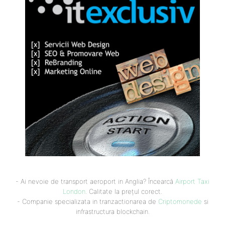
- Ai nevoie de transport aeroport in Anglia? Încearcă
Airport Taxi
London
. Calitate la prețul corect.
- Companie specializata in tranzactionarea de
Criptomonede
si
infrastructura blockchain.