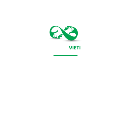
CONTACT SALVEAZAVIETI.RO
POLITICA DE COOKIES (GDPR)
POLITICĂ DE CONFIDENȚIALITATE
Salveazavieti.ro un site de știri / blog de noutăți, dedicat
diseminării de informații și actualități. Acesta oferă articole,
reportaje și analize pe teme diverse, de la evenimente curente
la subiecte specifice de interes. Este un spațiu digital pentru
informare și educație. Contactati-ne oricand la adresa: