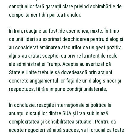
sancțiunilor fără garanții clare privind schimbările de
comportament din partea Iranului.
În Iran, reacțiile au fost, de asemenea, mixte. În timp
ce unii lideri au exprimat deschiderea pentru dialog și
au considerat amânarea atacurilor ca un gest pozitiv,
alții s-au arătat sceptici cu privire la intențiile reale
ale administrației Trump. Aceștia au avertizat că
Statele Unite trebuie să dovedească prin acțiuni
concrete angajamentul lor față de un dialog sincer și
respectuos, fără a impune condiții unilaterale.
În concluzie, reacțiile internaționale și politice la
anunțul discuțiilor dintre SUA și Iran subliniază
complexitatea și sensibilitatea situației. Pentru ca
aceste negocieri să aibă succes, va fi crucial ca toate