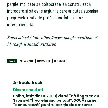
părțile implicate să colaboreze, să construiască
încredere și să evite acțiunile care ar putea submina
progresele realizate până acum. Într-o lume
interconectată
Sursa articol / foto: https://news.google.com/home?
hl=ro&gl=RO&ceid=RO%3Aro
TAGS
DIPLOMATIE
NEGOCIERI
TENSIUNI
Articole fresh:
Diverse noutati
Folha, ieșit din CFR Cluj după înfrângerea cu
Tromso! ”Îi voi elimina pe toți!”. DOUĂ nume
”concurează” pentru poziția de antrenor