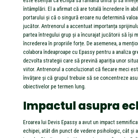
este esențial ca echipa să rămână unită și să înveț
întâmplări. El a afirmat că are totală încredere în abil
portarului și că o singură eroare nu determină valoa
jucător. Antrenorul a accentuat importanța sprijinul
partea întregului grup și a încurajat jucătorii să își 
încrederea în propriile forțe. De asemenea, a mențio
colabora îndeaproape cu Epassy pentru a analiza greș
dezvolta strategii care să prevină apariția unor situaț
viitor. Antrenorul a concluzionat că fiecare meci es
învățare și că grupul trebuie să se concentreze as
obiectivelor pe termen lung.
Impactul asupra ec
Eroarea lui Devis Epassy a avut un impact semnifica
echipei, atât din punct de vedere psihologic, cât și a