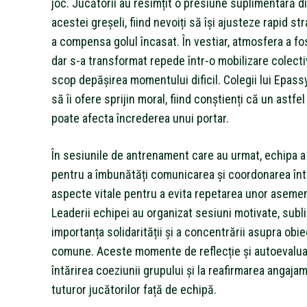
joc. Jucătorii au resimțit o presiune suplimentară d
acestei greșeli, fiind nevoiți să își ajusteze rapid st
a compensa golul încasat. În vestiar, atmosfera a fo
dar s-a transformat repede într-o mobilizare colecti
scop depășirea momentului dificil. Colegii lui Epass
să îi ofere sprijin moral, fiind conștienți că un astfe
poate afecta încrederea unui portar.
În sesiunile de antrenament care au urmat, echipa a
pentru a îmbunătăți comunicarea și coordonarea într
aspecte vitale pentru a evita repetarea unor asemen
Leaderii echipei au organizat sesiuni motivate, subli
importanța solidarității și a concentrării asupra obie
comune. Aceste momente de reflecție și autoevaluar
întărirea coeziunii grupului și la reafirmarea angaja
tuturor jucătorilor față de echipă.