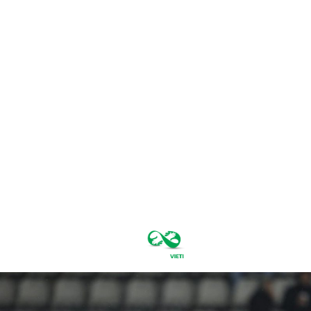
joi, august 6,
2026
31.6
București
C