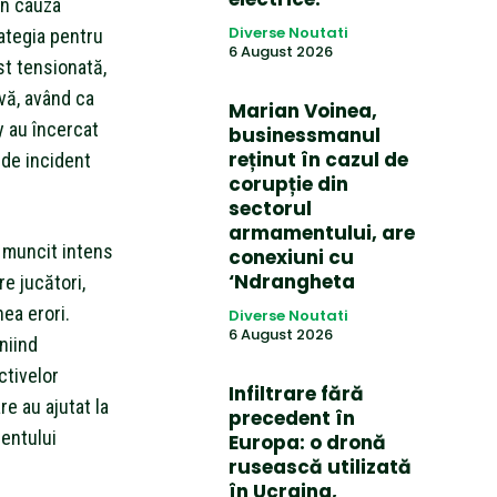
in cauza
Diverse Noutati
rategia pentru
6 August 2026
st tensionată,
vă, având ca
Marian Voinea,
y au încercat
businessmanul
reținut în cazul de
l de incident
corupție din
sectorul
armamentului, are
 muncit intens
conexiuni cu
‘Ndrangheta
e jucători,
ea erori.
Diverse Noutati
6 August 2026
niind
ctivelor
Infiltrare fără
e au ajutat la
precedent în
mentului
Europa: o dronă
rusească utilizată
în Ucraina,