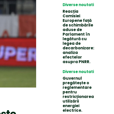
Diverse noutati
Reacția
Comisiei
Europene față
de schimbările
aduse de
Parlament în
legătură cu
legea de
decarbonizare:
analiza
efectelor
asupra PNRR.
Diverse noutati
Guvernul
pregătește o
reglementare
pentru
restricționarea
utilizării
energiei
ește
electrice.