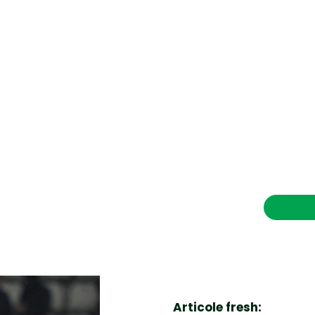
CONTACT SALVEAZAVIETI.RO
POLITICA DE COOKIES (GDPR)
POLITICĂ DE CONFIDENȚIALITATE
Afaceri si Industrii
Cultura
Diverse noutati
Home & Deco
Contac
Sanatate / Hobby
Tech
Articole fresh: