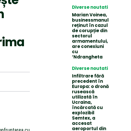
Diverse noutati
n
Marian Voinea,
businessmanul
reținut în cazul
de corupție din
sectorul
prima
armamentului,
are conexiuni
cu
‘Ndrangheta
Diverse noutati
Infiltrare fără
precedent în
Europa: o dronă
rusească
utilizată în
Ucraina,
încărcată cu
explozibil
Semtex, a
accesat
aeroportul din
onfruntarea cu