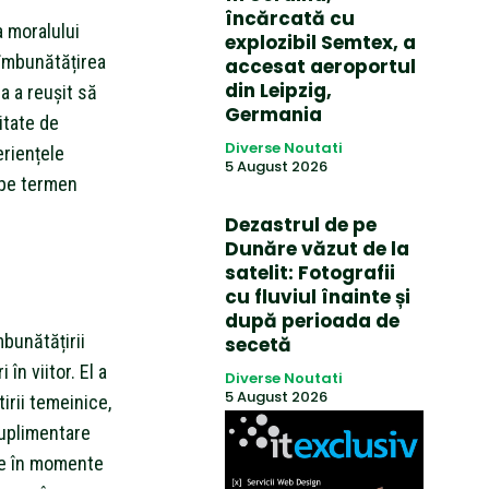
încărcată cu
 moralului
explozibil Semtex, a
 îmbunătățirea
accesat aeroportul
din Leipzig,
a a reușit să
Germania
itate de
Diverse Noutati
eriențele
5 August 2026
 pe termen
Dezastrul de pe
Dunăre văzut de la
satelit: Fotografii
cu fluviul înainte și
după perioada de
bunătățirii
secetă
 în viitor. El a
Diverse Noutati
5 August 2026
irii temeinice,
suplimentare
ide în momente