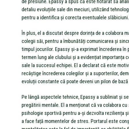
de presiune. Epassy a spus că este hotărât să anali
detaliu evoluțiile sale din meciuri, utilizând tehnol
pentru a identifica și corecta eventualele slăbiciuni.
În plus, el a discutat despre dorința de a colabora m
colegii săi, pentru a îmbunătăți comunicarea și sinc
timpul jocurilor. Epassy și-a exprimat încrederea în 
termen lung ale clubului și a evidențiat importanța c
sale la succesul echipei. El a declarat că este motiv
recâștige încrederea colegilor și a suporterilor, de
evoluții constante că poate deveni un pilon de bază 
Pe lângă aspectele tehnice, Epassy a subliniat și se
pregătirii mentale. El a menționat că va colabora cu s
psihologie sportivă pentru a-și dezvolta reziliența și
a face față momentelor de stres. Portarul este conș