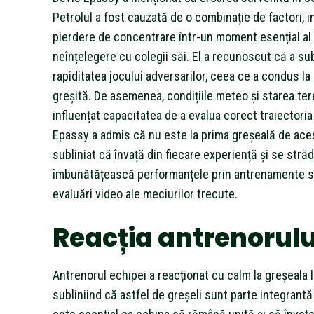
Petrolul a fost cauzată de o combinație de factori, 
pierdere de concentrare într-un moment esențial al p
neînțelegere cu colegii săi. El a recunoscut că a s
rapiditatea jocului adversarilor, ceea ce a condus la
greșită. De asemenea, condițiile meteo și starea ter
influențat capacitatea de a evalua corect traiectoria
Epassy a admis că nu este la prima greșeală de aces
subliniat că învață din fiecare experiență și se străd
îmbunătățească performanțele prin antrenamente s
evaluări video ale meciurilor trecute.
Reacția antrenorulu
Antrenorul echipei a reacționat cu calm la greșeala l
subliniind că astfel de greșeli sunt parte integrantă 