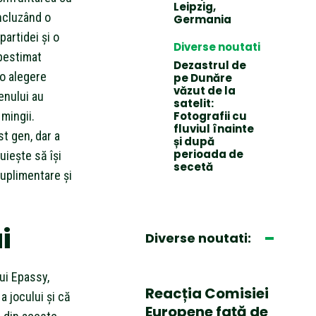
Leipzig,
incluzând o
Germania
artidei și o
Diverse noutati
ubestimat
Dezastrul de
 o alegere
pe Dunăre
văzut de la
enului au
satelit:
 mingii.
Fotografii cu
fluviul înainte
t gen, dar a
și după
perioada de
uiește să își
secetă
uplimentare și
i
Diverse noutati:
ui Epassy,
Reacția Comisiei
a jocului și că
Europene față de