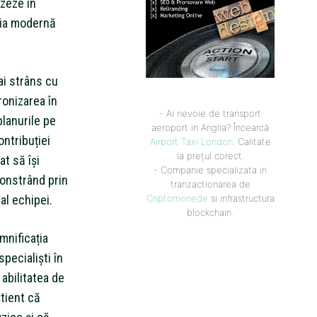
zeze în
ogia modernă
ai strâns cu
ronizarea în
- Ai nevoie de transport
planurile pe
aeroport in Anglia? Încearcă
ontribuției
Airport Taxi London
. Calitate
la prețul corect.
at să își
- Companie specializata in
monstrând prin
tranzactionarea de
al echipei.
Criptomonede
si infrastructura
blockchain.
mnificația
pecialiști în
 abilitatea de
tient că