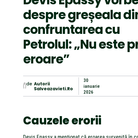
despre greșeala di
confruntarea cu
Petrolul: „Nu este 
eroare”
30
de
Autorii
ianuarie
Salveazavieti.ro
2026
Cauzele erorii
Devis Epassy a menționat că eroarea survenită în c