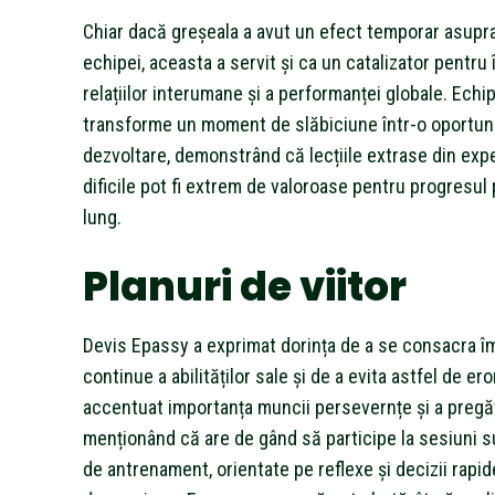
Chiar dacă greșeala a avut un efect temporar asupra
echipei, aceasta a servit și ca un catalizator pentru
relațiilor interumane și a performanței globale. Echip
transforme un moment de slăbiciune într-o oportun
dezvoltare, demonstrând că lecțiile extrase din exp
dificile pot fi extrem de valoroase pentru progresul
lung.
Planuri de viitor
Devis Epassy a exprimat dorința de a se consacra îm
continue a abilităților sale și de a evita astfel de erori
accentuat importanța muncii persevernțe și a pregăt
menționând că are de gând să participe la sesiuni 
de antrenament, orientate pe reflexe și decizii rap