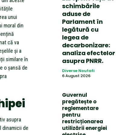
e din aceste
schimbările
itățile
aduse de
rea unui
Parlament în
ui moral din
legătură cu
mențină
legea de
nat că va
decarbonizare:
elile și a
analiza efectelor
ii similare în
asupra PNRR.
te o șansă de
Diverse Noutati
upra
6 August 2026
Guvernul
hipei
pregătește o
reglementare
pentru
tiv asupra
restricționarea
utilizării energiei
l dinamicii de
electrice.