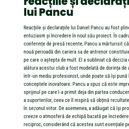
reacțiile și declarați
lui Pancu
Reacțiile și declarațiile lui Daniel Pancu au fost pli
entuziasm și încredere în noul său proiect. În cadr
conferințe de presă recente, Pancu a mărturisit c
nouă perioadă din cariera sa de antrenor constitui
pe care o aștepta de mult. El a subliniat că decizia
alătura acestui club a fost modelată de dorința de 
într-un mediu profesionist, unde poate să își pună 
conceptele inovatoare. Pancu a spus că este impr
sprijinul pe care l-a primit deja din partea conduceri
a suporterilor, ceea ce îl inspiră să obțină rezulta
în sezonul viitor. De asemenea, a adăugat că își p
creeze o atmosferă de echipă bazată pe încredere
reciproc, considerând că acestea sunt esențiale p