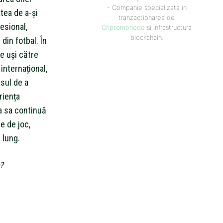
- Companie specializata in
tea de a-și
tranzactionarea de
fesional,
Criptomonede
si infrastructura
blockchain.
 din fotbal. În
e uși către
 internațional,
isul de a
riența
a sa continuă
e de joc,
 lung.
?