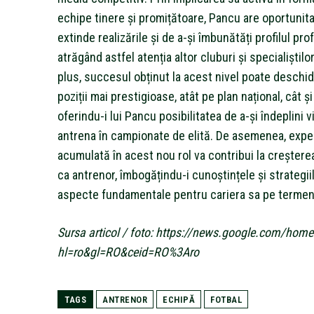
echipe tinere și promițătoare, Pancu are oportunita
extinde realizările și de a-și îmbunătăți profilul pro
atrăgând astfel atenția altor cluburi și specialiștilor
plus, succesul obținut la acest nivel poate deschid
poziții mai prestigioase, atât pe plan național, cât și
oferindu-i lui Pancu posibilitatea de a-și îndeplini v
antrena în campionate de elită. De asemenea, expe
acumulată în acest nou rol va contribui la creștere
ca antrenor, îmbogățindu-i cunoștințele și strategiil
aspecte fundamentale pentru cariera sa pe termen
Sursa articol / foto: https://news.google.com/home
hl=ro&gl=RO&ceid=RO%3Aro
TAGS
ANTRENOR
ECHIPĂ
FOTBAL