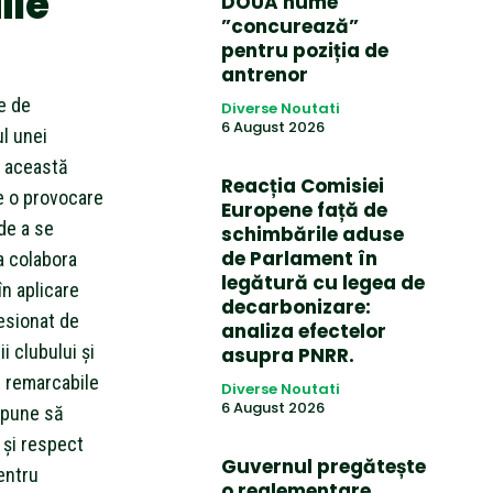
ile
DOUĂ nume
”concurează”
pentru poziția de
antrenor
ne de
Diverse Noutati
6 August 2026
ul unei
ă această
Reacția Comisiei
e o provocare
Europene față de
 de a se
schimbările aduse
de Parlament în
a colabora
legătură cu legea de
în aplicare
decarbonizare:
esionat de
analiza efectelor
i clubului și
asupra PNRR.
te remarcabile
Diverse Noutati
6 August 2026
ropune să
 și respect
Guvernul pregătește
entru
o reglementare