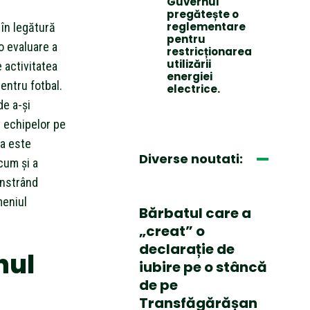
Guvernul
pregătește o
reglementare
 în legătură
pentru
o evaluare a
restricționarea
utilizării
e activitatea
energiei
entru fotbal.
electrice.
de a-și
v echipelor pe
sa este
Diverse noutati:
cum și a
onstrând
meniul
Bărbatul care a
„creat” o
declarație de
nul
iubire pe o stâncă
de pe
Transfăgărășan