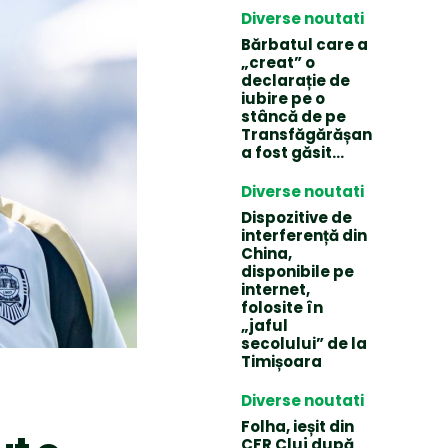
Diverse noutati
Bărbatul care a
„creat” o
declarație de
iubire pe o
stâncă de pe
Transfăgărășan
a fost găsit…
Diverse noutati
Dispozitive de
interferență din
China,
disponibile pe
internet,
folosite în
„jaful
secolului” de la
Timișoara
Diverse noutati
Folha, ieșit din
CFR Cluj după