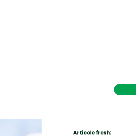
CONTACT SALVEAZAVIETI.RO
POLITICA DE COOKIES (GDPR)
POLITICĂ DE CONFIDENȚIALITATE
Afaceri si Industrii
Cultura
Diverse noutati
Home & Deco
Contac
Sanatate / Hobby
Tech
Articole fresh: