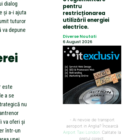
i dialog
pentru
 și a-i ajuta
restricționarea
utilizării energiei
țumit tuturor
electrice.
că va depune
Diverse Noutati
6 August 2026
erei
r este
de a se
trategică nu
 antrenor
- Ai nevoie de transport
 va oferi și
aeroport in Anglia? Încearcă
er într-un
Airport Taxi London
. Calitate la
area unei
prețul corect.