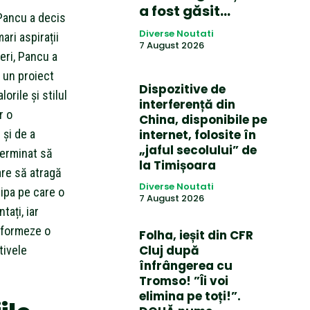
a fost găsit…
 Pancu a decis
Diverse Noutati
ri aspirații
7 August 2026
eri, Pancu a
r un proiect
Dispozitive de
orile și stilul
interferență din
r o
China, disponibile pe
 și de a
internet, folosite în
„jaful secolului” de
eterminat să
la Timișoara
are să atragă
Diverse Noutati
hipa pe care o
7 August 2026
tați, iar
 formeze o
Folha, ieșit din CFR
Cluj după
tivele
înfrângerea cu
Tromso! ”Îi voi
elimina pe toți!”.