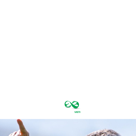
vineri, august
7, 2026
34.7
București
C