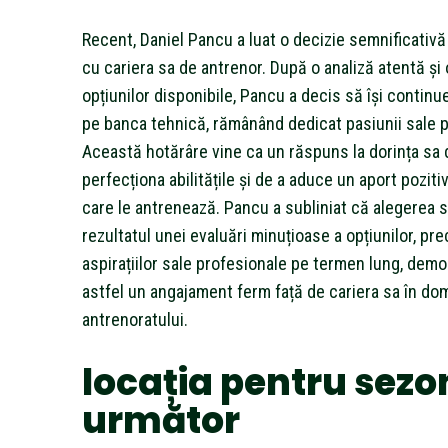
Recent, Daniel Pancu a luat o decizie semnificativă
cu cariera sa de antrenor. După o analiză atentă și 
opțiunilor disponibile, Pancu a decis să își continu
pe banca tehnică, rămânând dedicat pasiunii sale p
Această hotărâre vine ca un răspuns la dorința sa 
perfecționa abilitățile și de a aduce un aport poziti
care le antrenează. Pancu a subliniat că alegerea 
rezultatul unei evaluări minuțioase a opțiunilor, pre
aspirațiilor sale profesionale pe termen lung, dem
astfel un angajament ferm față de cariera sa în do
antrenoratului.
locația pentru sezo
următor