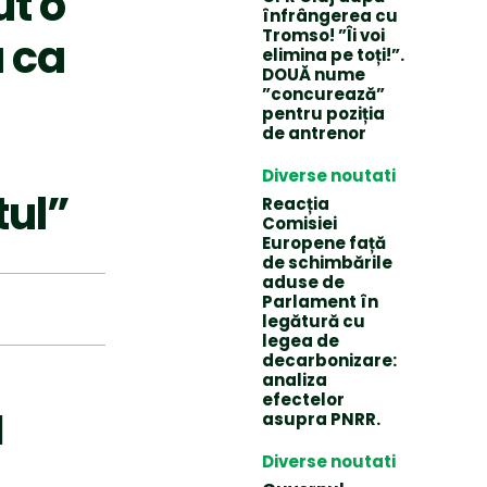
ut o
înfrângerea cu
Tromso! ”Îi voi
a ca
elimina pe toți!”.
DOUĂ nume
”concurează”
pentru poziția
de antrenor
Diverse noutati
tul”
Reacția
Comisiei
Europene față
de schimbările
aduse de
Parlament în
legătură cu
legea de
decarbonizare:
analiza
efectelor
l
asupra PNRR.
Diverse noutati