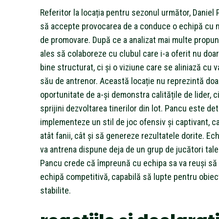
Referitor la locația pentru sezonul următor, Daniel
să accepte provocarea de a conduce o echipă cu ma
de promovare. După ce a analizat mai multe propun
ales să colaboreze cu clubul care i-a oferit nu doa
bine structurat, ci și o viziune care se aliniază cu val
său de antrenor. Această locație nu reprezintă doa
oportunitate de a-și demonstra calitățile de lider, ci
sprijini dezvoltarea tinerilor din lot. Pancu este d
implementeze un stil de joc ofensiv și captivant, c
atât fanii, cât și să genereze rezultatele dorite. Ec
va antrena dispune deja de un grup de jucători talen
Pancu crede că împreună cu echipa sa va reuși să
echipă competitivă, capabilă să lupte pentru obiec
stabilite.