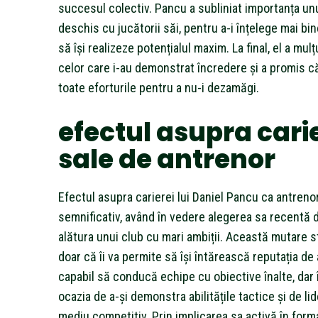
succesul colectiv. Pancu a subliniat importanța unu
deschis cu jucătorii săi, pentru a-i înțelege mai bine
să își realizeze potențialul maxim. La final, el a mul
celor care i-au demonstrat încredere și a promis 
toate eforturile pentru a nu-i dezamăgi.
efectul asupra cari
sale de antrenor
Efectul asupra carierei lui Daniel Pancu ca antreno
semnificativ, având în vedere alegerea sa recentă 
alătura unui club cu mari ambiții. Această mutare s
doar că îi va permite să își întărească reputația de
capabil să conducă echipe cu obiective înalte, dar îi
ocazia de a-și demonstra abilitățile tactice și de lid
mediu competitiv. Prin implicarea sa activă în form