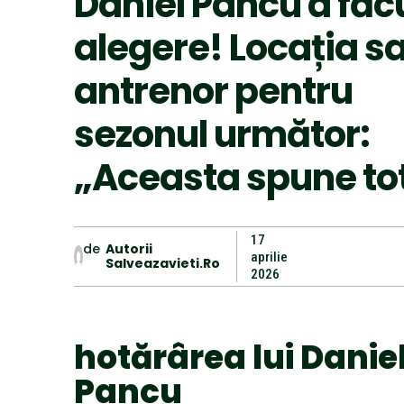
Daniel Pancu a făc
alegere! Locația s
antrenor pentru
sezonul următor:
„Aceasta spune to
17
de
Autorii
aprilie
Salveazavieti.ro
2026
hotărârea lui Danie
Pancu